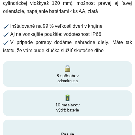
cylindrickej vložky
až 120 mm), možnosť pravej aj ľavej
orientácie, napájanie batériami 4ks AA, zlatá
Inštalované na
99 % veľkostí dverí v krajine
✔
Aj na vonkajšie použitie:
vodotesnosť IP66
✔
V prípade potreby
dodáme náhradné diely
. Máte tak
✔
istotu, že vám bude kľučka slúžiť skutočne dlho
8 spôsobov
odomknutia
10 mesiacov
výdrž batérie
Pasuje