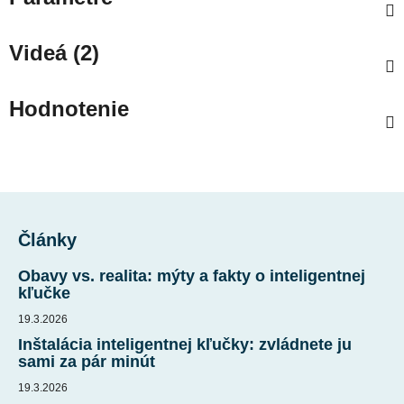
Videá (2)
Hodnotenie
Z
á
Články
p
ä
Obavy vs. realita: mýty a fakty o inteligentnej
t
kľučke
i
19.3.2026
e
Inštalácia inteligentnej kľučky: zvládnete ju
sami za pár minút
19.3.2026