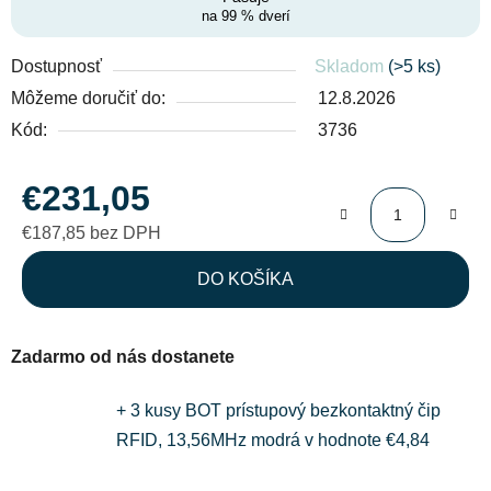
na 99 % dverí
Dostupnosť
Skladom
(>5 ks)
Môžeme doručiť do:
12.8.2026
Kód:
3736
€231,05
€187,85 bez DPH
Jednotková cena:
DO KOŠÍKA
Zadarmo od nás dostanete
+ 3 kusy BOT prístupový bezkontaktný čip
RFID, 13,56MHz modrá
v hodnote €4,84