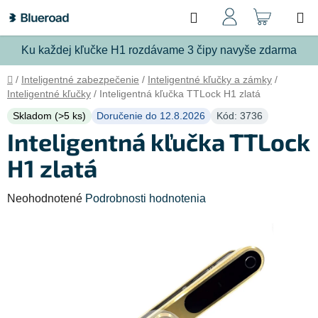
Prejsť
Hľadať
NÁKU
na
obsah
KOŠÍ
Ku každej kľučke H1 rozdávame 3 čipy navyše zdarma
Domov
/
Inteligentné zabezpečenie
/
Inteligentné kľučky a zámky
/
Inteligentné kľučky
/
Inteligentná kľučka TTLock H1 zlatá
Skladom (>5 ks)
Doručenie do 12.8.2026
Kód: 3736
Inteligentná kľučka TTLock
H1 zlatá
Priemerné
Neohodnotené
Podrobnosti hodnotenia
hodnotenie
produktu
je
0,0
z
5