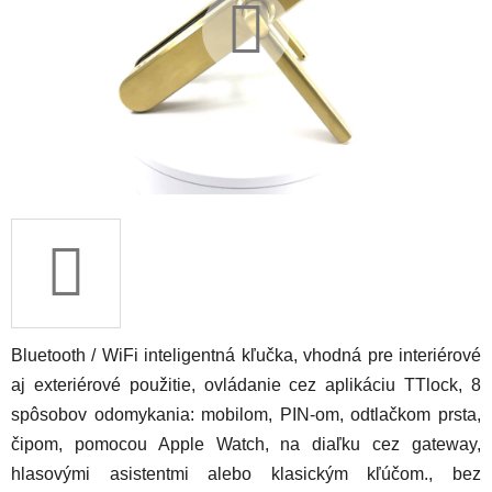
hviezdičiek.
Bluetooth / WiFi inteligentná kľučka, vhodná pre
interiérové
aj exteriérové použitie
, ovládanie cez aplikáciu
TTlock
,
8
spôsobov odomykania:
mobilom, PIN-om, odtlačkom prsta,
čipom, pomocou Apple Watch, na diaľku cez gateway,
hlasovými asistentmi alebo klasickým kľúčom.,
bez