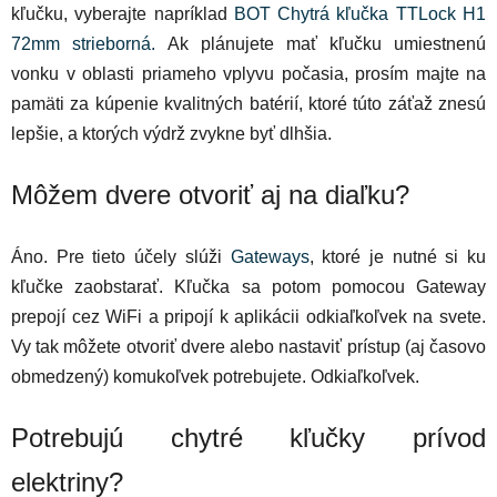
kľučku, vyberajte napríklad
BOT Chytrá kľučka TTLock H1
72mm strieborná.
Ak plánujete mať kľučku umiestnenú
vonku v oblasti priameho vplyvu počasia, prosím majte na
pamäti za kúpenie kvalitných batérií, ktoré túto záťaž znesú
lepšie, a ktorých výdrž zvykne byť dlhšia.
Môžem dvere otvoriť aj na diaľku?
Áno. Pre tieto účely slúži
Gateways
, ktoré je nutné si ku
kľučke zaobstarať. Kľučka sa potom pomocou Gateway
prepojí cez WiFi a pripojí k aplikácii odkiaľkoľvek na svete.
Vy tak môžete otvoriť dvere alebo nastaviť prístup (aj časovo
obmedzený) komukoľvek potrebujete. Odkiaľkoľvek.
Potrebujú chytré kľučky prívod
elektriny?