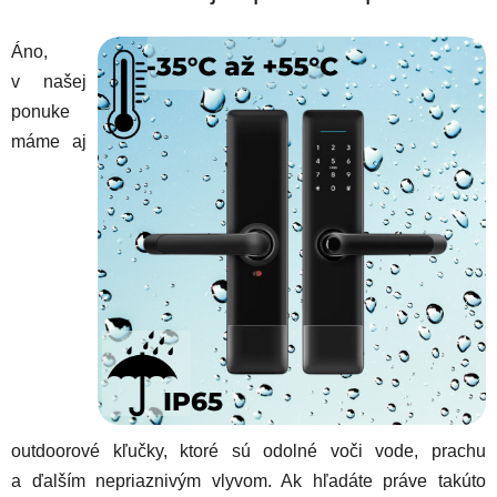
Áno,
v našej
ponuke
máme aj
outdoorové kľučky, ktoré sú odolné voči vode, prachu
a ďalším nepriaznivým vlyvom. Ak hľadáte práve takúto