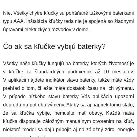
Nie. Všetky chytré kľučky sú poháňané tužkovými baterkami
typu AAA.
Inštalácia kľučky teda nie je spojená so žiadnymi
úpravami elektrických rozvodov v dome.
Čo ak sa kľučke vybijú baterky?
Všetky naše kľučky fungujú na baterky, ktorých životnosť je
v kľučke za štandardných podmienok až 10 mesiacov.
V aplikácii nájdete indikátor stavu baterky,
takže máte vždy
prehľad o tom, či ešte máte dostatok času na ich výmenu.
V prípade nízkeho stavu baterky Vás aplikácia upozorní
dopredu na potrebu výmeny. Ak by sa aj napriek tomu stalo,
že sa kľučka vybije, nemusíte mať obavy.
Každá naša
kľučka disponuje záložným manuálnym otvorením na kľúč,
niektoré model sa dajú pripojiť aj na záložný zdroj energie