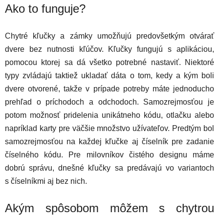
Ako to funguje?
Chytré kľučky a zámky
umožňujú predovšetkým otvárať
dvere bez nutnosti kľúčov.
Kľučky fungujú s aplikáciou,
pomocou ktorej sa dá všetko potrebné nastaviť.
Niektoré
typy zvládajú taktiež ukladať dáta o tom, kedy a kým boli
dvere otvorené, takže v prípade potreby máte jednoducho
prehľad o príchodoch a odchodoch.
Samozrejmosťou je
potom možnosť pridelenia unikátneho kódu, otlačku alebo
napríklad karty pre väčšie množstvo užívateľov. Predtým bol
samozrejmosťou na každej kľučke aj číselník pre zadanie
číselného kódu. Pre milovníkov čistého designu máme
dobrú správu, dnešné kľučky sa predávajú vo variantoch
s číselníkmi aj bez nich.
Akým spôsobom môžem s chytrou