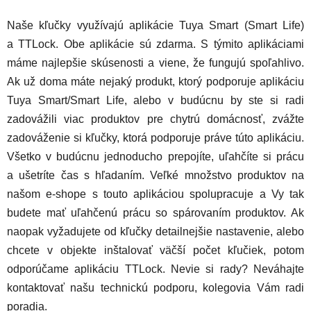
Naše kľučky využívajú aplikácie Tuya Smart (Smart Life)
a TTLock. Obe aplikácie sú zdarma. S týmito aplikáciami
máme najlepšie skúsenosti a viene, že fungujú spoľahlivo.
Ak už doma máte nejaký produkt, ktorý podporuje aplikáciu
Tuya Smart/Smart Life, alebo v budúcnu by ste si radi
zadovážili viac produktov pre chytrú domácnosť, zvážte
zadováženie si kľučky, ktorá podporuje práve túto aplikáciu.
Všetko v budúcnu jednoducho prepojíte, uľahčíte si prácu
a ušetríte čas s hľadaním. Veľké množstvo produktov na
našom e-shope s touto aplikáciou spolupracuje a Vy tak
budete mať uľahčenú prácu so spárovaním produktov. Ak
naopak vyžadujete od kľučky detailnejšie nastavenie, alebo
chcete v objekte inštalovať väčší počet kľučiek, potom
odporúčame aplikáciu TTLock. Nevie si rady? Neváhajte
kontaktovať našu technickú podporu, kolegovia Vám radi
poradia.