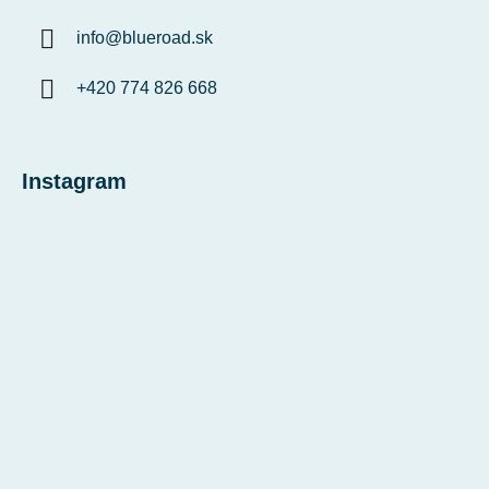
info
@
blueroad.sk
+420 774 826 668
Instagram