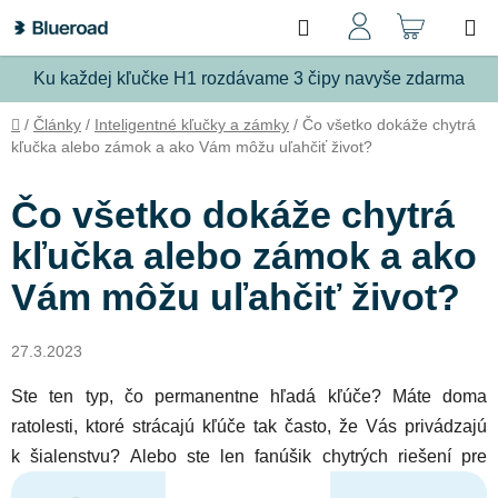
Prejsť
Hľadať
NÁKU
na
obsah
KOŠÍ
Ku každej kľučke H1 rozdávame 3 čipy navyše zdarma
Domov
/
Články
/
Inteligentné kľučky a zámky
/
Čo všetko dokáže chytrá
kľučka alebo zámok a ako Vám môžu uľahčiť život?
Čo všetko dokáže chytrá
kľučka alebo zámok a ako
Vám môžu uľahčiť život?
27.3.2023
Ste ten typ, čo permanentne hľadá kľúče? Máte doma
ratolesti, ktoré strácajú kľúče tak často, že Vás privádzajú
k šialenstvu?
Alebo ste
len fanúšik chytrých riešení pre