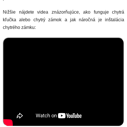
Nižšie nájdete videa znázorňujúce, ako funguje chytrá
kľučka alebo chytrý zámok a jak náročná je inštalácia
chytrého zámku: