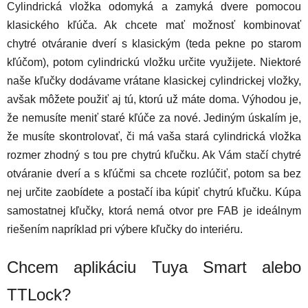
Cylindrická vložka odomyká a zamyká dvere pomocou
klasického kľúča. Ak chcete mať možnosť kombinovať
chytré otváranie dverí s klasickým (teda pekne po starom
kľúčom), potom cylindrickú vložku určite využijete. Niektoré
naše kľučky dodávame vrátane klasickej cylindrickej vložky,
avšak môžete použiť aj tú, ktorú už máte doma. Výhodou je,
že nemusíte meniť staré kľúče za nové. Jediným úskalím je,
že musíte skontrolovať, či má vaša stará cylindrická vložka
rozmer zhodný s tou pre chytrú kľučku. Ak Vám stačí chytré
otváranie dverí a s kľúčmi sa chcete rozlúčiť, potom sa bez
nej určite zaobídete a postačí iba kúpiť chytrú kľučku. Kúpa
samostatnej kľučky, ktorá nemá otvor pre FAB je ideálnym
riešením napríklad pri výbere kľučky do interiéru.
Chcem aplikáciu Tuya Smart alebo
TTLock?