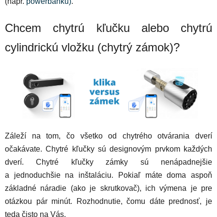
(napr.
powerbanku)
.
Chcem chytrú kľučku alebo chytrú
cylindrickú vložku (chytrý zámok)?
Záleží na tom, čo všetko od chytrého otvárania dverí
očakávate. Chytré kľučky sú designovým prvkom každých
dverí. Chytré kľučky zámky sú nenápadnejšie
a jednoduchšie na inštaláciu. Pokiaľ máte doma aspoň
základné náradie (ako je skrutkovač), ich výmena je pre
otázkou pár minút. Rozhodnutie, čomu dáte prednosť, je
teda čisto na Vás.