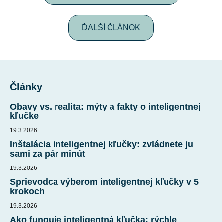
ĎALŠÍ ČLÁNOK
Z
á
Články
p
ä
Obavy vs. realita: mýty a fakty o inteligentnej
t
kľučke
i
19.3.2026
e
Inštalácia inteligentnej kľučky: zvládnete ju
sami za pár minút
19.3.2026
Sprievodca výberom inteligentnej kľučky v 5
krokoch
19.3.2026
Ako funguje inteligentná kľučka: rýchle