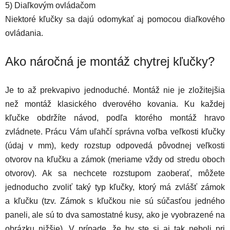
5) Diaľkovým ovládačom
Niektoré kľučky sa dajú odomykať aj pomocou diaľkového
ovládania.
Ako náročná je montáž chytrej kľučky?
Je to až prekvapivo jednoduché.
Montáž nie je zložitejšia
než montáž klasického dverového kovania.
Ku každej
kľučke obdržíte návod, podľa ktorého montáž hravo
zvládnete. Prácu Vám uľahčí správna voľba veľkosti kľučky
(údaj v mm), kedy rozstup odpovedá pôvodnej veľkosti
otvorov na kľučku a zámok (meriame vždy od stredu oboch
otvorov). Ak sa nechcete rozstupom zaoberať, môžete
jednoducho zvoliť taký typ kľučky, ktorý má zvlášť zámok
a kľučku (tzv. Zámok s kľučkou nie sú súčasťou jedného
paneli, ale sú to dva samostatné kusy, ako je vyobrazené na
obrázku nižšie). V prípade, že by ste si aj tak neboli pri