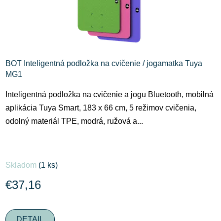
d
o
u
v
k
t
o
BOT Inteligentná podložka na cvičenie / jogamatka Tuya
v
MG1
Inteligentná podložka na cvičenie a jogu Bluetooth, mobilná
aplikácia Tuya Smart, 183 x 66 cm, 5 režimov cvičenia,
odolný materiál TPE, modrá, ružová a...
Skladom
(1 ks)
€37,16
DETAIL