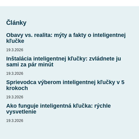
Z
á
Články
p
ä
Obavy vs. realita: mýty a fakty o inteligentnej
t
kľučke
i
19.3.2026
e
Inštalácia inteligentnej kľučky: zvládnete ju
sami za pár minút
19.3.2026
Sprievodca výberom inteligentnej kľučky v 5
krokoch
19.3.2026
Ako funguje inteligentná kľučka: rýchle
vysvetlenie
19.3.2026