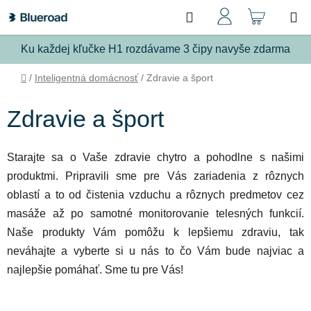
Prejsť
Hľadať
NÁKU
na
obsah
KOŠÍ
Ku každej kľučke H1 rozdávame 3 čipy navyše zdarma
Domov
/
Inteligentná domácnosť
/
Zdravie a šport
Zdravie a šport
Starajte sa o Vaše zdravie chytro a pohodlne s našimi
produktmi.
Pripravili sme pre Vás zariadenia z rôznych
oblastí a to od čistenia vzduchu a rôznych predmetov cez
masáže až po samotné monitorovanie telesných funkcií.
Naše produkty Vám pomôžu k lepšiemu zdraviu, tak
neváhajte a vyberte si u nás to čo Vám bude najviac a
najlepšie pomáhať. Sme tu pre Vás!