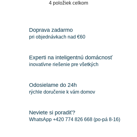
4
položiek celkom
O
v
l
á
Doprava zadarmo
d
pri objednávkach nad €60
a
c
i
Experti na inteligentnú domácnosť
e
inovatívne riešenie pre všetkých
p
r
v
Odosielame do 24h
k
rýchle doručenie k vám domov
y
v
ý
Neviete si poradiť?
p
i
WhatsApp +420 774 826 668 (po-pá 8-16)
s
u