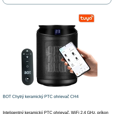
n
i
V
e
ý
p
p
r
i
o
s
d
p
u
r
k
o
t
d
o
u
v
k
t
o
BOT Chytrý keramický PTC ohrievač CH4
v
Inteligentný keramický PTC ohrievač, WiFi 2,4 GHz, príkon