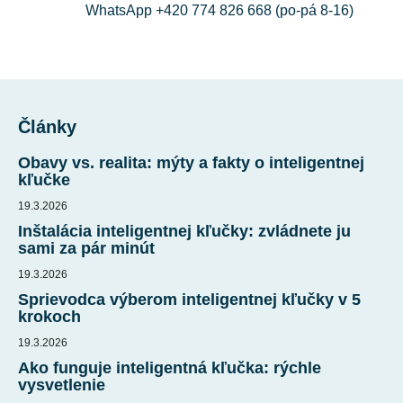
i
WhatsApp +420 774 826 668 (po-pá 8-16)
s
u
Z
á
Články
p
ä
Obavy vs. realita: mýty a fakty o inteligentnej
t
kľučke
i
19.3.2026
e
Inštalácia inteligentnej kľučky: zvládnete ju
sami za pár minút
19.3.2026
Sprievodca výberom inteligentnej kľučky v 5
krokoch
19.3.2026
Ako funguje inteligentná kľučka: rýchle
vysvetlenie