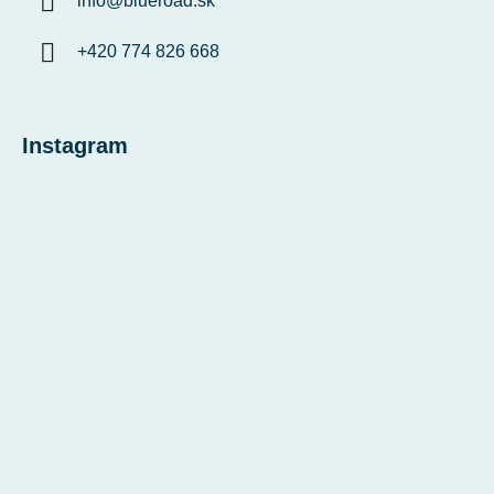
info
@
blueroad.sk
+420 774 826 668
Instagram