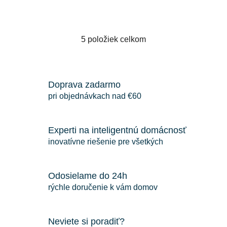
5
položiek celkom
O
v
l
á
Doprava zadarmo
d
pri objednávkach nad €60
a
c
i
Experti na inteligentnú domácnosť
e
inovatívne riešenie pre všetkých
p
r
v
Odosielame do 24h
k
rýchle doručenie k vám domov
y
v
ý
Neviete si poradiť?
p