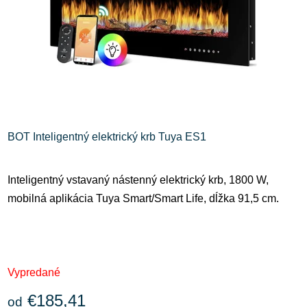
BOT Inteligentný elektrický krb Tuya ES1
Inteligentný vstavaný nástenný elektrický krb, 1800 W,
mobilná aplikácia Tuya Smart/Smart Life, dĺžka 91,5 cm.
Priemerné
Vypredané
hodnotenie
produktu
€185,41
od