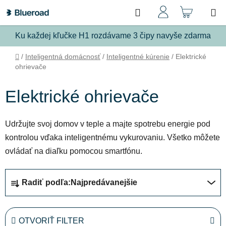
Prejsť
Hľadať
NÁKU
na
obsah
KOŠÍ
Ku každej kľučke H1 rozdávame 3 čipy navyše zdarma
Domov
/
Inteligentná domácnosť
/
Inteligentné kúrenie
/
Elektrické
ohrievače
Elektrické ohrievače
Udržujte svoj domov v teple a majte spotrebu energie pod
kontrolou vďaka inteligentnému vykurovaniu.
Všetko môžete
ovládať na diaľku pomocou smartfónu.
R
Radiť podľa:
Najpredávanejšie
a
d
e
OTVORIŤ FILTER