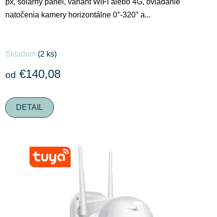
px, solárny panel, variant WiFi alebo 4G, ovládanie
natočenia kamery horizontálne 0°-320° a...
Priemerné
Skladom
(2 ks)
hodnotenie
produktu
€140,08
od
je
5,0
DETAIL
z
5
hviezdičiek.