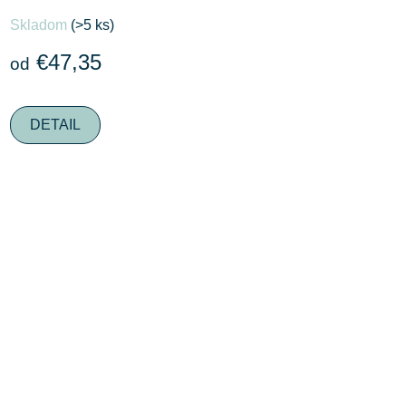
Priemerné
Skladom
(>5 ks)
hodnotenie
produktu
€47,35
od
je
5,0
DETAIL
z
5
hviezdičiek.