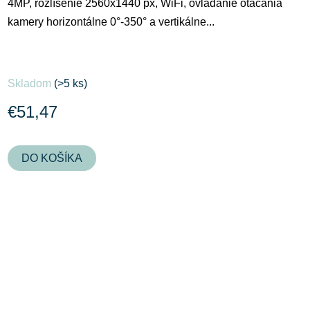
4MP, rozlíšenie 2560x1440 px, WiFi, ovládanie otáčania
kamery horizontálne 0°-350° a vertikálne...
Skladom
(>5 ks)
€51,47
DO KOŠÍKA