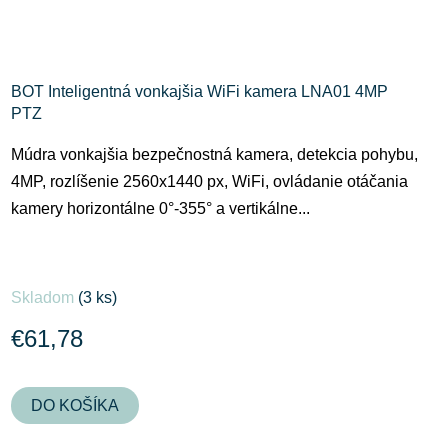
BOT Inteligentná vonkajšia WiFi kamera LNA01 4MP
PTZ
Múdra vonkajšia bezpečnostná kamera, detekcia pohybu,
4MP, rozlíšenie 2560x1440 px, WiFi, ovládanie otáčania
kamery horizontálne 0°-355° a vertikálne...
Skladom
(3 ks)
€61,78
DO KOŠÍKA