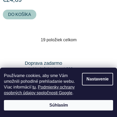
DO KOŠÍKA
19
položiek celkom
O
v
l
á
Doprava zadarmo
d
pri objednávkach nad €60
a
Používame cookies, aby sme Vám
c
Nastavenie
umožnili pohodlné prehliadanie webu.
i
Experti na inteligentnú domácnosť
Viac informácií
tu
.
Podmienky ochrany
e
inovatívne riešenie pre všetkých
osobných údajov spoločnosti Google
.
p
r
v
Súhlasím
Odosielame do 24h
k
rýchle doručenie k vám domov