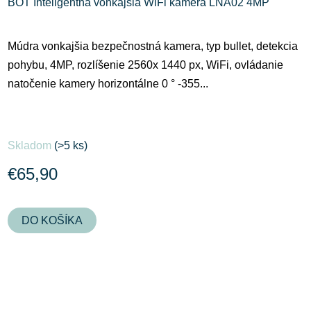
BOT Inteligentná vonkajšia WiFi kamera LNA02 4MP
Múdra vonkajšia bezpečnostná kamera, typ bullet, detekcia
pohybu, 4MP, rozlíšenie 2560x 1440 px, WiFi, ovládanie
natočenie kamery horizontálne 0 ° -355...
Skladom
(>5 ks)
€65,90
DO KOŠÍKA