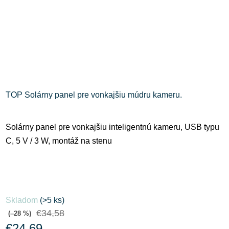
TOP Solárny panel pre vonkajšiu múdru kameru.
Solárny panel pre vonkajšiu inteligentnú kameru, USB typu
C, 5 V / 3 W, montáž na stenu
Skladom
(>5 ks)
€34,58
(–28 %)
€24,69