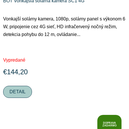
BOT Vonkajšia solárna kamera SC1 4G
Vonkajší solárny kamera, 1080p, solárny panel s výkonom 6
W, pripojenie cez 4G sieť, HD infračervený nočný režim,
detekcia pohybu do 12 m, ovládanie...
Vypredané
€144,20
DETAIL
DOPRAVA
ZADARMO