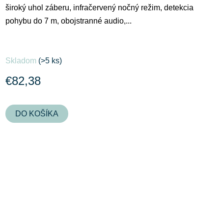
široký uhol záberu, infračervený nočný režim, detekcia
pohybu do 7 m, obojstranné audio,...
Priemerné
Skladom
(>5 ks)
hodnotenie
produktu
€82,38
je
5,0
DO KOŠÍKA
z
5
hviezdičiek.