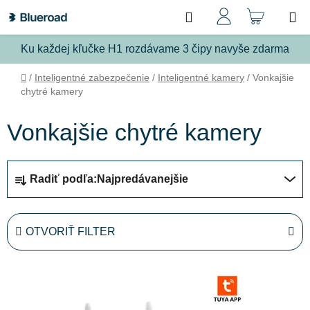
Prejsť
Hľadať
NÁKU
na
obsah
KOŠÍ
Ku každej kľučke H1 rozdávame 3 čipy navyše zdarma
Domov
/
Inteligentné zabezpečenie
/
Inteligentné kamery
/
Vonkajšie
chytré kamery
Vonkajšie chytré kamery
R
Radiť podľa:
Najpredávanejšie
a
d
e
OTVORIŤ FILTER
n
i
V
e
ý
p
p