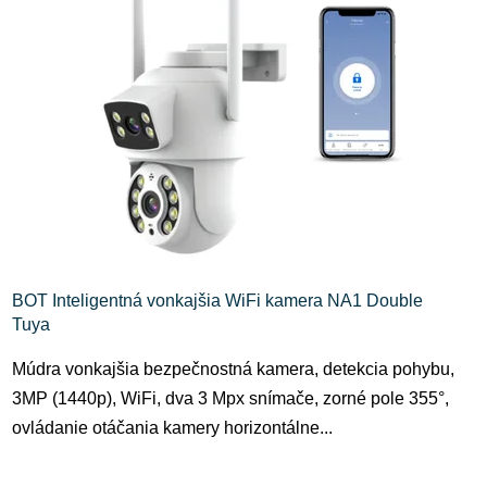
r
i
o
s
d
p
u
r
k
o
t
d
o
u
v
k
t
o
BOT Inteligentná vonkajšia WiFi kamera NA1 Double
v
Tuya
Múdra vonkajšia bezpečnostná kamera, detekcia pohybu,
3MP (1440p), WiFi, dva 3 Mpx snímače, zorné pole 355°,
ovládanie otáčania kamery horizontálne...