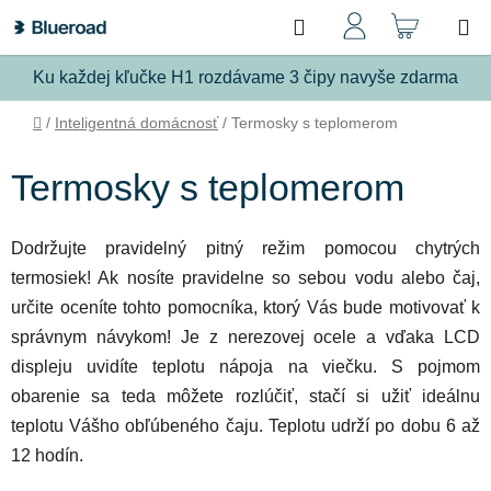
Prejsť
Hľadať
NÁKU
na
obsah
KOŠÍ
Ku každej kľučke H1 rozdávame 3 čipy navyše zdarma
Domov
/
Inteligentná domácnosť
/
Termosky s teplomerom
Termosky s teplomerom
Dodržujte pravidelný pitný režim pomocou chytrých
termosiek!
Ak nosíte pravidelne so sebou vodu alebo čaj,
určite oceníte tohto pomocníka, ktorý Vás bude motivovať k
správnym návykom! Je z nerezovej ocele a vďaka LCD
displeju uvidíte teplotu nápoja na viečku. S pojmom
obarenie sa teda môžete rozlúčiť, stačí si užiť ideálnu
teplotu Vášho obľúbeného čaju. Teplotu udrží po dobu 6 až
12 hodín.