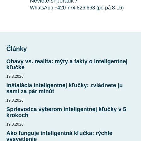
Neviete si poradiť?
p
i
WhatsApp +420 774 826 668 (po-pá 8-16)
s
u
Z
á
Články
p
ä
Obavy vs. realita: mýty a fakty o inteligentnej
t
kľučke
i
19.3.2026
e
Inštalácia inteligentnej kľučky: zvládnete ju
sami za pár minút
19.3.2026
Sprievodca výberom inteligentnej kľučky v 5
krokoch
19.3.2026
Ako funguje inteligentná kľučka: rýchle
vysvetlenie