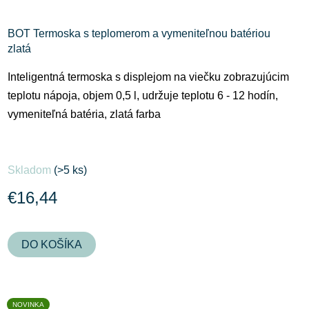
BOT Termoska s teplomerom a vymeniteľnou batériou
zlatá
Inteligentná termoska s displejom na viečku zobrazujúcim
teplotu nápoja, objem 0,5 l, udržuje teplotu 6 - 12 hodín,
vymeniteľná batéria, zlatá farba
Priemerné
Skladom
(>5 ks)
hodnotenie
produktu
€16,44
je
5,0
DO KOŠÍKA
z
5
hviezdičiek.
NOVINKA