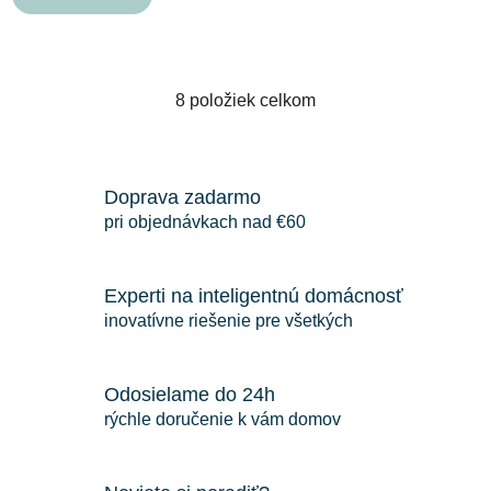
8
položiek celkom
O
v
l
á
Doprava zadarmo
d
pri objednávkach nad €60
a
c
i
Experti na inteligentnú domácnosť
e
inovatívne riešenie pre všetkých
p
r
v
Odosielame do 24h
k
rýchle doručenie k vám domov
y
v
ý