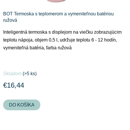
t
o
BOT Termoska s teplomerom a vymeniteľnou batériou
v
ružová
Inteligentná termoska s displejom na viečku zobrazujúcim
teplotu nápoja, objem 0,5 l, udržuje teplotu 6 - 12 hodín,
vymeniteľná batéria, farba ružová
Skladom
(>5 ks)
€16,44
DO KOŠÍKA