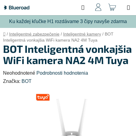
Prejsť
Hľadať
NÁKU
na
obsah
KOŠÍ
Ku každej kľučke H1 rozdávame 3 čipy navyše zdarma
Domov
/
Inteligentné zabezpečenie
/
Inteligentné kamery
/
BOT
Inteligentná vonkajšia WiFi kamera NA2 4M Tuya
BOT Inteligentná vonkajšia
WiFi kamera NA2 4M Tuya
Priemerné
Neohodnotené
Podrobnosti hodnotenia
hodnotenie
Značka:
BOT
produktu
je
0,0
z
5
hviezdičiek.