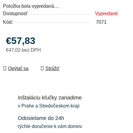
Položka bola vypredaná…
Dostupnosť
Vypredané
Kód:
7071
€57,83
€47,02 bez DPH
Jednotková cena:
Opýtať sa
Strážiť
Inštaláciu kľučky zariadime
v Prahe a Stredočeskom kraji
Odosielame do 24h
rýchle doručenie k vám domov