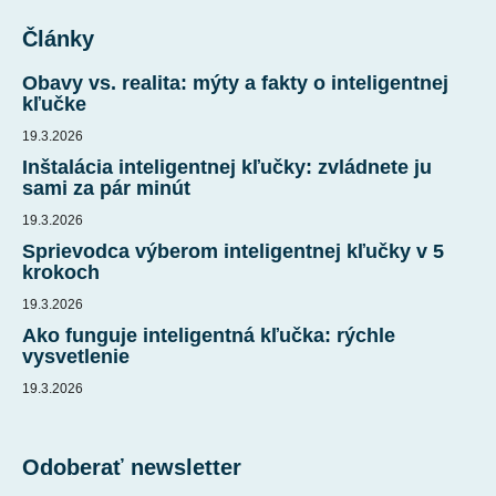
á
Články
p
ä
Obavy vs. realita: mýty a fakty o inteligentnej
t
kľučke
i
19.3.2026
e
Inštalácia inteligentnej kľučky: zvládnete ju
sami za pár minút
19.3.2026
Sprievodca výberom inteligentnej kľučky v 5
krokoch
19.3.2026
Ako funguje inteligentná kľučka: rýchle
vysvetlenie
19.3.2026
Odoberať newsletter