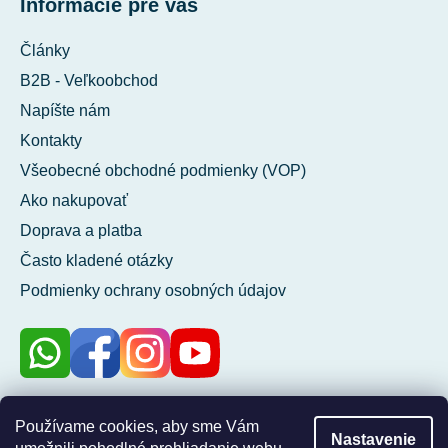
Informácie pre vás
Články
B2B - Veľkoobchod
Napíšte nám
Kontakty
Všeobecné obchodné podmienky (VOP)
Ako nakupovať
Doprava a platba
Často kladené otázky
Podmienky ochrany osobných údajov
100 %
Používame cookies, aby sme Vám
Nastavenie
zákazníkov nás