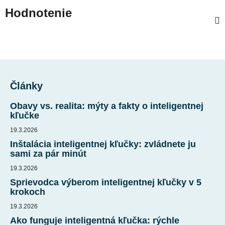
Hodnotenie
Z
á
Články
p
ä
Obavy vs. realita: mýty a fakty o inteligentnej
t
kľučke
i
19.3.2026
e
Inštalácia inteligentnej kľučky: zvládnete ju
sami za pár minút
19.3.2026
Sprievodca výberom inteligentnej kľučky v 5
krokoch
19.3.2026
Ako funguje inteligentná kľučka: rýchle