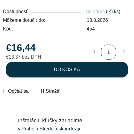
Dostupnosť
Skladom
(>5 ks)
Môžeme doručiť do:
13.8.2026
Kód:
454
€16,44
€13,37 bez DPH
Jednotková cena:
DO KOŠÍKA
Opýtať sa
Strážiť
Inštaláciu kľučky zariadime
v Prahe a Stredočeskom kraji