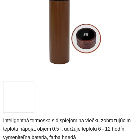
z
5
hviezdičiek.
Inteligentná termoska s displejom na viečku zobrazujúcim
teplotu nápoja, objem 0,5 l, udržuje teplotu 6 - 12 hodín,
vymeniteľná batéria, farba hnedá