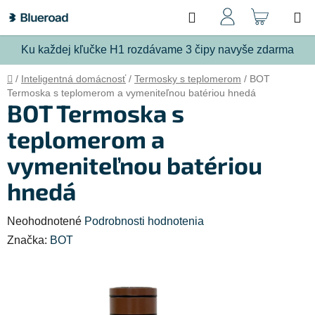
Prejsť
Hľadať
NÁKU
na
obsah
KOŠÍ
Ku každej kľučke H1 rozdávame 3 čipy navyše zdarma
Domov
/
Inteligentná domácnosť
/
Termosky s teplomerom
/
BOT
Termoska s teplomerom a vymeniteľnou batériou hnedá
BOT Termoska s
teplomerom a
vymeniteľnou batériou
hnedá
Priemerné
Neohodnotené
Podrobnosti hodnotenia
hodnotenie
Značka:
BOT
produktu
je
0,0