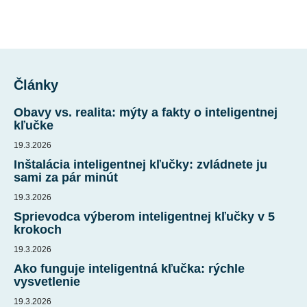
Z
á
Články
p
ä
Obavy vs. realita: mýty a fakty o inteligentnej
t
kľučke
i
19.3.2026
e
Inštalácia inteligentnej kľučky: zvládnete ju
sami za pár minút
19.3.2026
Sprievodca výberom inteligentnej kľučky v 5
krokoch
19.3.2026
Ako funguje inteligentná kľučka: rýchle
vysvetlenie
19.3.2026