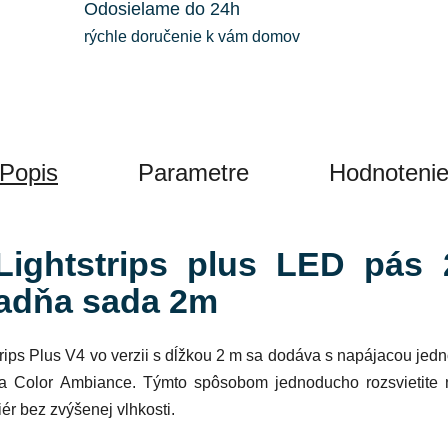
Odosielame do 24h
rýchle doručenie k vám domov
Popis
Parametre
Hodnoteni
ightstrips plus LED pás
ladňa sada 2m
rips Plus V4
vo verzii s dĺžkou
2 m
sa dodáva
s napájacou jedn
a Color Ambiance
. Týmto spôsobom jednoducho rozsvietite
iér
bez zvýšenej vlhkosti.