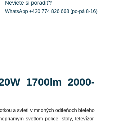
Neviete si poradiť?
WhatsApp +420 774 826 668 (po-pá 8-16)
e
 20W 1700lm 2000-
otkou
a svieti v mnohých odtieňoch
bieleho
nepriamym svetlom
police, stoly, televízor,