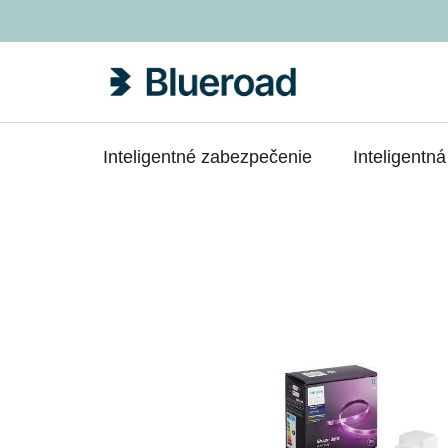
Prejsť
na
obsah
Inteligentné zabezpečenie
Inteligentn