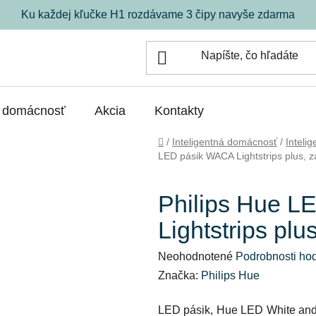
Ku každej kľučke H1 rozdávame 3 čipy navyše zdarma
á domácnosť
Akcia
Kontakty
Domov
/
Inteligentná domácnosť
/
Inteli
LED pásik WACA Lightstrips plus, 
Philips Hue L
Lightstrips pl
Priemerné
Neohodnotené
Podrobnosti ho
hodnotenie
Značka:
Philips Hue
produktu
LED pásik, Hue LED White and 
je