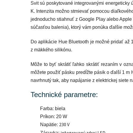
Svit
sú poskytované integrovanými
energeticky 
K
. Intenzita
možno stmievať
pomocou diaľkového
jednoducho stiahnuť z Google Play alebo Apple
súčasťou balenia), ktorý vám ponúka ďalšie mož
Do aplikácie
Hue Bluetooth
je možné
pridať až 
z mäkkého silikónu
.
Môže to byť
skrátiť
ľahko skrátiť rezaním v ozn
môžete použiť pásku
predĺžte pásik o ďalší 1 m
navrhnutý tak, aby
napájanie
z elektrickej siete 
Technické parametre:
Farba: biela
Príkon: 20 W
230 V
Napätie:
Zásuvka: