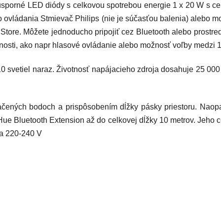
úsporné LED diódy
s celkovou spotrebou energie
1 x 20 W
s ce
 ovládania
Stmievač Philips
(nie je súčasťou balenia) alebo mo
 Store. Môžete jednoducho
pripojiť cez Bluetooth
alebo prostre
nosti, ako napr
hlasové ovládanie
alebo možnosť voľby medzi
1
10 svetiel naraz
.
Životnosť
napájacieho zdroja dosahuje
25 000
ačených bodoch a prispôsobením dĺžky pásky priestoru. Naop
 Hue Bluetooth Extension
až do celkovej dĺžky 10 metrov. Jeho 
na
220-240 V