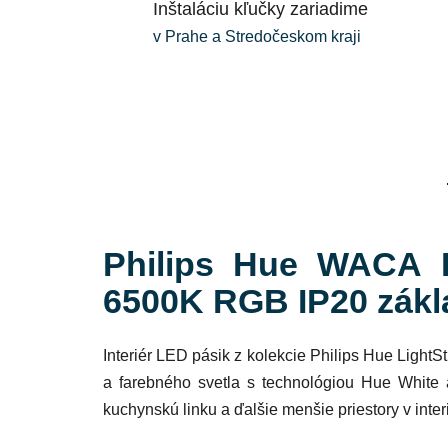
Inštaláciu kľučky zariadime
v Prahe a Stredočeskom kraji
Philips Hue WACA L
6500K RGB IP20 zák
Interiér
LED pásik
z kolekcie
Philips Hue LightSt
a farebného svetla
s technológiou
Hue White 
kuchynskú linku a ďalšie menšie priestory v
inter