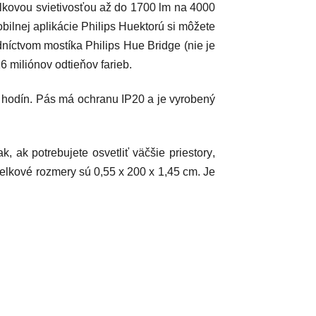
lkovou svietivosťou až do
1700 lm
na
4000
bilnej aplikácie
Philips Hue
ktorú si môžete
dníctvom mostíka
Philips Hue Bridge
(nie je
6 miliónov odtieňov farieb
.
 hodín
.
Pás má
ochranu
IP20
a je vyrobený
ak, ak potrebujete
osvetliť väčšie priestory
,
celkové rozmery sú
0,55 x 200 x 1,45 cm
. Je