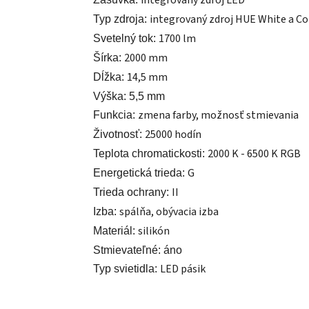
integrovaný zdroj LED
integrovaný zdroj HUE White a C
Typ zdroja:
1700 lm
Svetelný tok:
2000 mm
Šírka:
14,5 mm
Dĺžka:
Výška: 5,5 mm
zmena farby, možnosť stmievania
Funkcia:
25000 hodín
Životnosť:
2000 K - 6500 K RGB
Teplota chromatickosti:
G
Energetická trieda:
II
Trieda ochrany:
spálňa, obývacia izba
Izba:
silikón
Materiál:
Stmievateľné: áno
LED pásik
Typ svietidla: