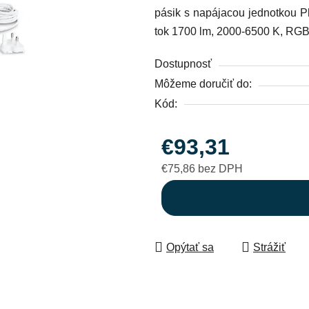
pásik s napájacou jednotkou 
0,0
tok 1700 lm, 2000-6500 K, RG
z
5
Dostupnosť
hviezdičiek.
Môžeme doručiť do:
Kód:
€93,31
€75,86 bez DPH
Jednotková cena:
Opýtať sa
Strážiť