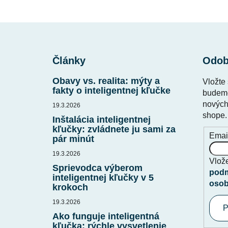
Z
á
Články
Odob
p
ä
Obavy vs. realita: mýty a
Vložte
t
fakty o inteligentnej kľučke
budeme
i
nových
19.3.2026
shope.
e
Inštalácia inteligentnej
kľučky: zvládnete ju sami za
Emai
pár minút
19.3.2026
Vlože
Sprievodca výberom
podm
inteligentnej kľučky v 5
osob
krokoch
19.3.2026
P
Ako funguje inteligentná
kľučka: rýchle vysvetlenie