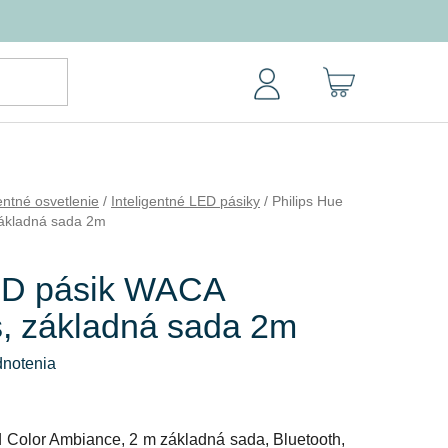
NÁKUPNÝ
KOŠÍK
gentné osvetlenie
/
Inteligentné LED pásiky
/
Philips Hue
základná sada 2m
ED pásik WACA
us, základná sada 2m
dnotenia
Color Ambiance, 2 m základná sada, Bluetooth,