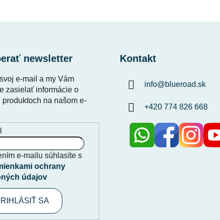
erať newsletter
Kontakt
 svoj e-mail a my Vám
info
@
blueroad.sk
 zasielať informácie o
 produktoch na našom e-
+420 774 826 668
l
ním e-mailu súhlasíte s
ienkami ochrany
ných údajov
RIHLÁSIŤ SA