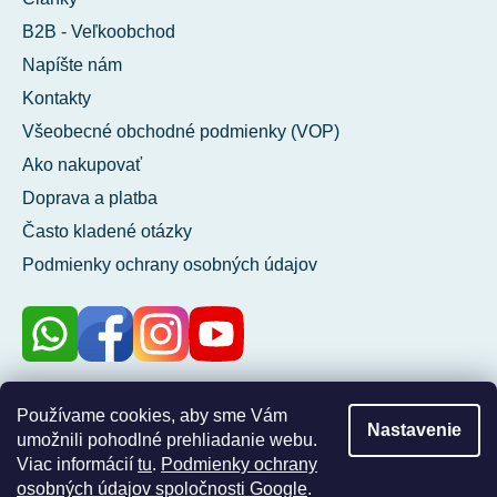
B2B - Veľkoobchod
Napíšte nám
Kontakty
Všeobecné obchodné podmienky (VOP)
Ako nakupovať
Doprava a platba
Často kladené otázky
Podmienky ochrany osobných údajov
100 %
Používame cookies, aby sme Vám
Nastavenie
zákazníkov nás
umožnili pohodlné prehliadanie webu.
odporúča
Viac informácií
tu
.
Podmienky ochrany
osobných údajov spoločnosti Google
.