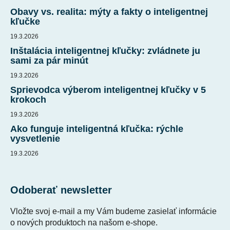
ä
Obavy vs. realita: mýty a fakty o inteligentnej
t
kľučke
i
19.3.2026
e
Inštalácia inteligentnej kľučky: zvládnete ju
sami za pár minút
19.3.2026
Sprievodca výberom inteligentnej kľučky v 5
krokoch
19.3.2026
Ako funguje inteligentná kľučka: rýchle
vysvetlenie
19.3.2026
Odoberať newsletter
Vložte svoj e-mail a my Vám budeme zasielať informácie
o nových produktoch na našom e-shope.