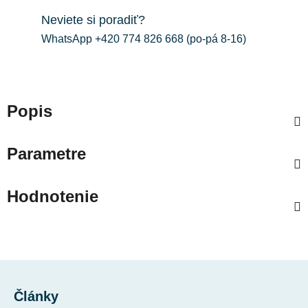
Neviete si poradiť?
WhatsApp +420 774 826 668 (po-pá 8-16)
Popis
Parametre
Hodnotenie
Z
á
Články
p