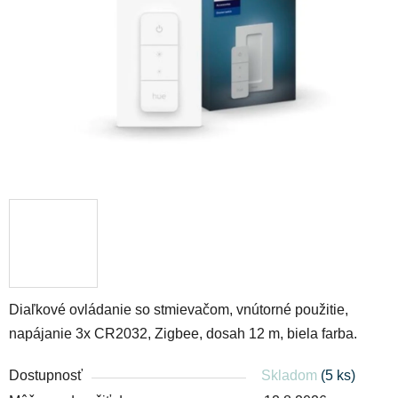
hviezdičiek.
Diaľkové ovládanie so stmievačom, vnútorné použitie,
napájanie 3x CR2032, Zigbee, dosah 12 m, biela farba.
Dostupnosť
Skladom
(5 ks)