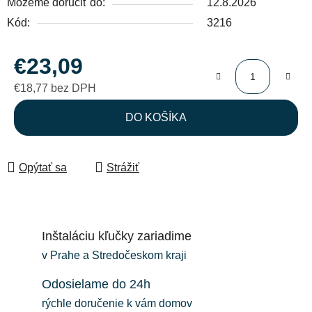
Môžeme doručiť do:
12.8.2026
Kód:
3216
€23,09
€18,77 bez DPH
Jednotková cena:
DO KOŠÍKA
Opýtať sa
Strážiť
Inštaláciu kľučky zariadime
v Prahe a Stredočeskom kraji
Odosielame do 24h
rýchle doručenie k vám domov