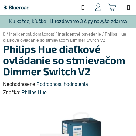
Prejsť
Hľadať
NÁKU
na
obsah
KOŠÍ
Ku každej kľučke H1 rozdávame 3 čipy navyše zdarma
Domov
/
Inteligentná domácnosť
/
Inteligentné osvetlenie
/
Philips Hue
diaľkové ovládanie so stmievačom Dimmer Switch V2
Philips Hue diaľkové
ovládanie so stmievačom
Dimmer Switch V2
Priemerné
Neohodnotené
Podrobnosti hodnotenia
hodnotenie
Značka:
Philips Hue
produktu
je
0,0
z
5