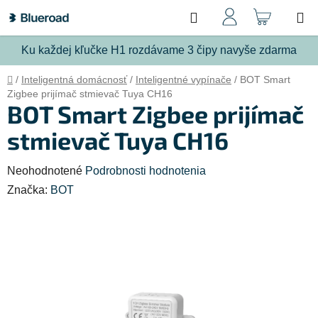
Prejsť
Hľadať
NÁKU
na
obsah
KOŠÍ
Ku každej kľučke H1 rozdávame 3 čipy navyše zdarma
Domov
/
Inteligentná domácnosť
/
Inteligentné vypínače
/
BOT Smart
Zigbee prijímač stmievač Tuya CH16
BOT Smart Zigbee prijímač
stmievač Tuya CH16
Priemerné
Neohodnotené
Podrobnosti hodnotenia
hodnotenie
Značka:
BOT
produktu
je
0,0
z
5
hviezdičiek.