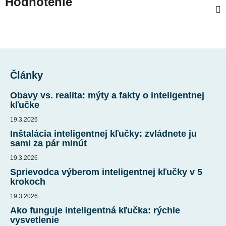
Hodnotenie
Z
á
Články
p
ä
Obavy vs. realita: mýty a fakty o inteligentnej
t
kľučke
i
19.3.2026
e
Inštalácia inteligentnej kľučky: zvládnete ju
sami za pár minút
19.3.2026
Sprievodca výberom inteligentnej kľučky v 5
krokoch
19.3.2026
Ako funguje inteligentná kľučka: rýchle
vysvetlenie