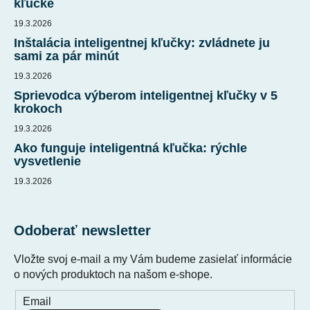
t
kľučke
i
19.3.2026
e
Inštalácia inteligentnej kľučky: zvládnete ju
sami za pár minút
19.3.2026
Sprievodca výberom inteligentnej kľučky v 5
krokoch
19.3.2026
Ako funguje inteligentná kľučka: rýchle
vysvetlenie
19.3.2026
Odoberať newsletter
Vložte svoj e-mail a my Vám budeme zasielať informácie
o nových produktoch na našom e-shope.
Email