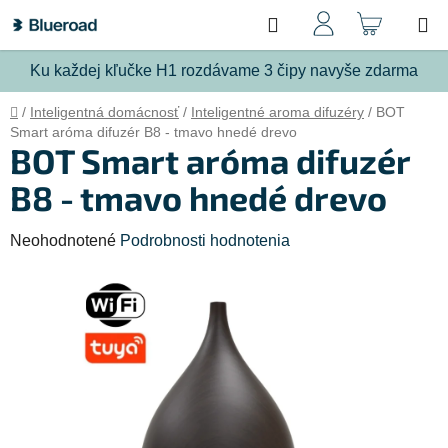
Prejsť
Hľadať
NÁKU
na
obsah
KOŠÍ
Ku každej kľučke H1 rozdávame 3 čipy navyše zdarma
Domov
/
Inteligentná domácnosť
/
Inteligentné aroma difuzéry
/
BOT
Smart aróma difuzér B8 - tmavo hnedé drevo
BOT Smart aróma difuzér
B8 - tmavo hnedé drevo
Priemerné
Neohodnotené
Podrobnosti hodnotenia
hodnotenie
produktu
je
0,0
z
5
hviezdičiek.