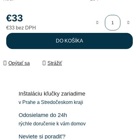
€33
€33 bez DPH
Jednotková cena:
DO KOŠÍKA
Opýtať sa
Strážiť
Inštaláciu kľučky zariadime
v Prahe a Stredočeskom kraji
Odosielame do 24h
rýchle doručenie k vám domov
Neviete si poradiť?