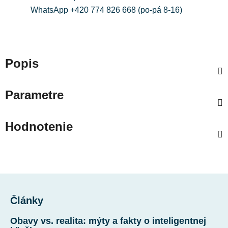
WhatsApp +420 774 826 668 (po-pá 8-16)
Popis
Parametre
Hodnotenie
Z
á
Články
p
ä
Obavy vs. realita: mýty a fakty o inteligentnej