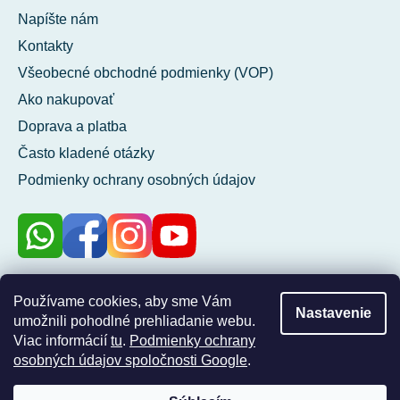
Napíšte nám
Kontakty
Všeobecné obchodné podmienky (VOP)
Ako nakupovať
Doprava a platba
Často kladené otázky
Podmienky ochrany osobných údajov
100 %
Používame cookies, aby sme Vám
Nastavenie
zákazníkov nás
umožnili pohodlné prehliadanie webu.
odporúča
Viac informácií
tu
.
Podmienky ochrany
osobných údajov spoločnosti Google
.