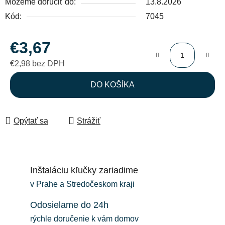
Môžeme doručiť do:
13.8.2026
Kód:
7045
€3,67
€2,98 bez DPH
Jednotková cena:
DO KOŠÍKA
Opýtať sa
Strážiť
Inštaláciu kľučky zariadime
v Prahe a Stredočeskom kraji
Odosielame do 24h
rýchle doručenie k vám domov