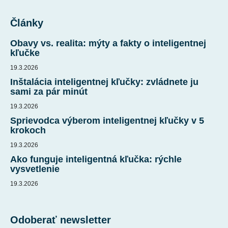
Z
á
Články
p
ä
Obavy vs. realita: mýty a fakty o inteligentnej
t
kľučke
i
19.3.2026
e
Inštalácia inteligentnej kľučky: zvládnete ju
sami za pár minút
19.3.2026
Sprievodca výberom inteligentnej kľučky v 5
krokoch
19.3.2026
Ako funguje inteligentná kľučka: rýchle
vysvetlenie
19.3.2026
Odoberať newsletter