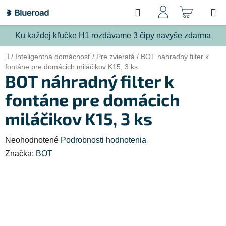
Prejsť
Hľadať
NÁKU
na
obsah
KOŠÍ
Ku každej kľučke H1 rozdávame 3 čipy navyše zdarma
Domov
/
Inteligentná domácnosť
/
Pre zvieratá
/
BOT náhradný filter k
fontáne pre domácich miláčikov K15, 3 ks
BOT náhradný filter k
fontáne pre domácich
miláčikov K15, 3 ks
Priemerné
Neohodnotené
Podrobnosti hodnotenia
hodnotenie
Značka:
BOT
produktu
je
0,0
z
5