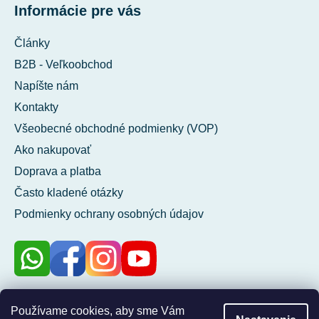
Informácie pre vás
Články
B2B - Veľkoobchod
Napíšte nám
Kontakty
Všeobecné obchodné podmienky (VOP)
Ako nakupovať
Doprava a platba
Často kladené otázky
Podmienky ochrany osobných údajov
100 %
Používame cookies, aby sme Vám