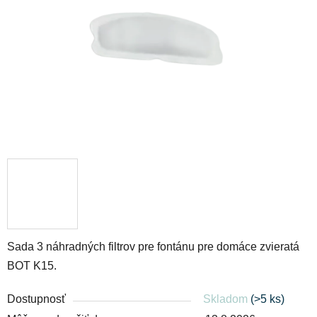
hviezdičiek.
Sada 3 náhradných filtrov pre fontánu pre domáce zvieratá
BOT K15.
Dostupnosť
Skladom
(>5 ks)