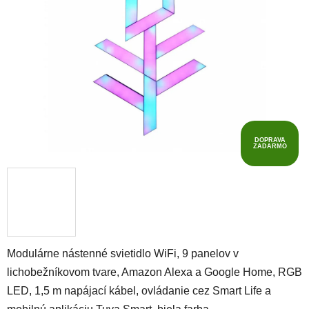
5
hviezdičiek.
DOPRAVA
ZADARMO
Modulárne nástenné svietidlo WiFi, 9 panelov v
lichobežníkovom tvare, Amazon Alexa a Google Home, RGB
LED, 1,5 m napájací kábel,
ovládanie cez Smart Life a