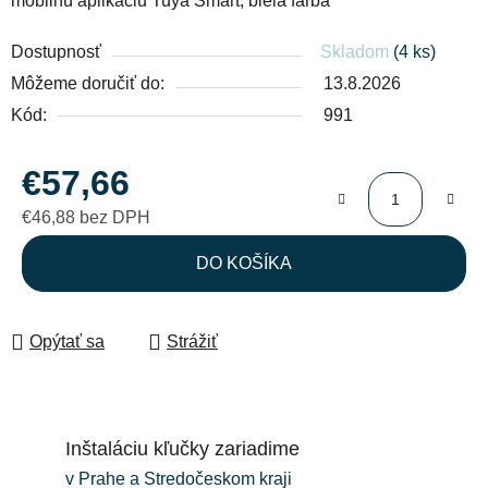
mobilnú aplikáciu Tuya Smart, biela farba
Dostupnosť
Skladom
(4 ks)
Môžeme doručiť do:
13.8.2026
Kód:
991
€57,66
€46,88 bez DPH
Jednotková cena:
DO KOŠÍKA
Opýtať sa
Strážiť
Inštaláciu kľučky zariadime
v Prahe a Stredočeskom kraji