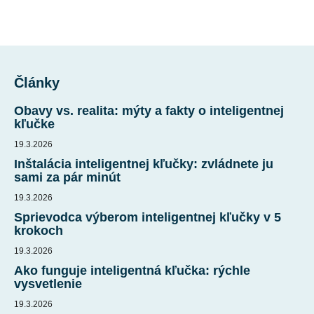
Z
á
Články
p
ä
Obavy vs. realita: mýty a fakty o inteligentnej
t
kľučke
i
19.3.2026
e
Inštalácia inteligentnej kľučky: zvládnete ju
sami za pár minút
19.3.2026
Sprievodca výberom inteligentnej kľučky v 5
krokoch
19.3.2026
Ako funguje inteligentná kľučka: rýchle
vysvetlenie
19.3.2026