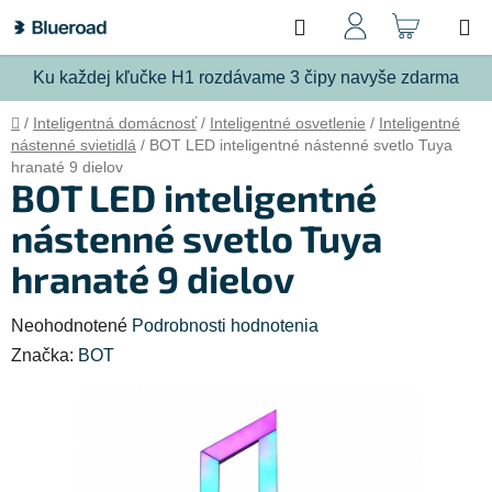
Prejsť
Hľadať
NÁKU
na
obsah
KOŠÍ
Ku každej kľučke H1 rozdávame 3 čipy navyše zdarma
Domov
/
Inteligentná domácnosť
/
Inteligentné osvetlenie
/
Inteligentné
nástenné svietidlá
/
BOT LED inteligentné nástenné svetlo Tuya
hranaté 9 dielov
BOT LED inteligentné
nástenné svetlo Tuya
hranaté 9 dielov
Priemerné
Neohodnotené
Podrobnosti hodnotenia
hodnotenie
Značka:
BOT
produktu
je
0,0
z