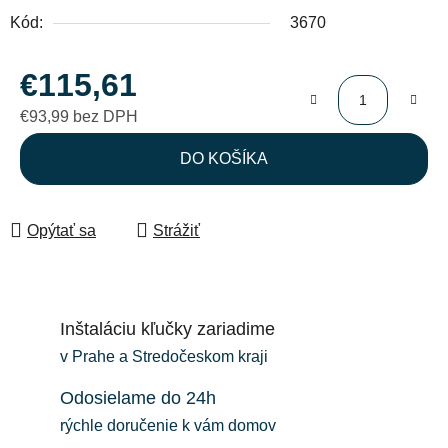
Kód:
3670
€115,61
€93,99 bez DPH
Jednotková cena:
DO KOŠÍKA
Opýtať sa
Strážiť
Inštaláciu kľučky zariadime
v Prahe a Stredočeskom kraji
Odosielame do 24h
rýchle doručenie k vám domov