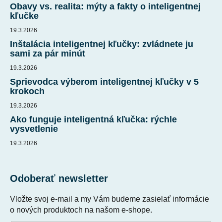
ä
Obavy vs. realita: mýty a fakty o inteligentnej
t
kľučke
i
19.3.2026
e
Inštalácia inteligentnej kľučky: zvládnete ju
sami za pár minút
19.3.2026
Sprievodca výberom inteligentnej kľučky v 5
krokoch
19.3.2026
Ako funguje inteligentná kľučka: rýchle
vysvetlenie
19.3.2026
Odoberať newsletter
Vložte svoj e-mail a my Vám budeme zasielať informácie
o nových produktoch na našom e-shope.