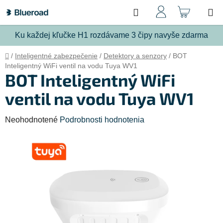
Prejsť
Hľadať
NÁKU
na
obsah
KOŠÍ
Ku každej kľučke H1 rozdávame 3 čipy navyše zdarma
Domov
/
Inteligentné zabezpečenie
/
Detektory a senzory
/
BOT
Inteligentný WiFi ventil na vodu Tuya WV1
BOT Inteligentný WiFi
ventil na vodu Tuya WV1
Priemerné
Neohodnotené
Podrobnosti hodnotenia
hodnotenie
produktu
je
0,0
z
5
hviezdičiek.