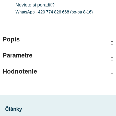
Neviete si poradiť?
WhatsApp +420 774 826 668 (po-pá 8-16)
Popis
Parametre
Hodnotenie
Z
á
Články
p