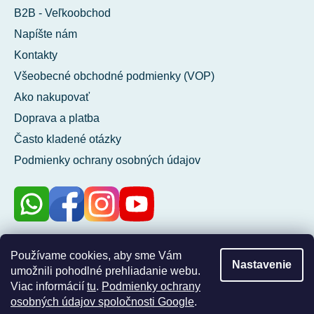
B2B - Veľkoobchod
Napíšte nám
Kontakty
Všeobecné obchodné podmienky (VOP)
Ako nakupovať
Doprava a platba
Často kladené otázky
Podmienky ochrany osobných údajov
100 %
Používame cookies, aby sme Vám
Nastavenie
zákazníkov nás
umožnili pohodlné prehliadanie webu.
odporúča
Viac informácií
tu
.
Podmienky ochrany
osobných údajov spoločnosti Google
.