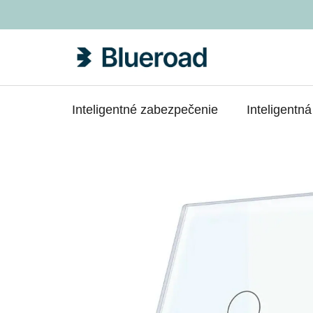
Prejsť
na
obsah
Inteligentné zabezpečenie
Inteligentn