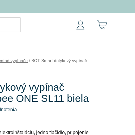
NÁKUPNÝ
KOŠÍK
gentné vypínače
/
BOT Smart dotykový vypínač
ykový vypínač
gbee ONE SL11 biela
dnotenia
ektroinštaláciu, jedno tlačidlo, pripojenie