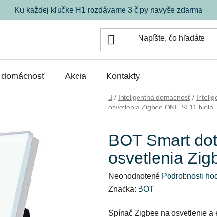
Ku každej kľučke H1 rozdávame 3 čipy navyše zdarma
á domácnosť
Akcia
Kontakty
Domov
/
Inteligentná domácnosť
/
Inteli
osvetlenia Zigbee ONE SL11 biela
BOT Smart dot
osvetlenia Zi
Priemerné
Neohodnotené
Podrobnosti ho
hodnotenie
Značka:
BOT
produktu
Spínač Zigbee na osvetlenie a el
je