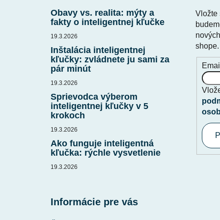
ä
Obavy vs. realita: mýty a
Vložte
t
fakty o inteligentnej kľučke
budeme
i
nových
19.3.2026
shope.
e
Inštalácia inteligentnej
kľučky: zvládnete ju sami za
Emai
pár minút
19.3.2026
Vlože
Sprievodca výberom
podm
inteligentnej kľučky v 5
osob
krokoch
19.3.2026
P
Ako funguje inteligentná
kľučka: rýchle vysvetlenie
19.3.2026
Informácie pre vás