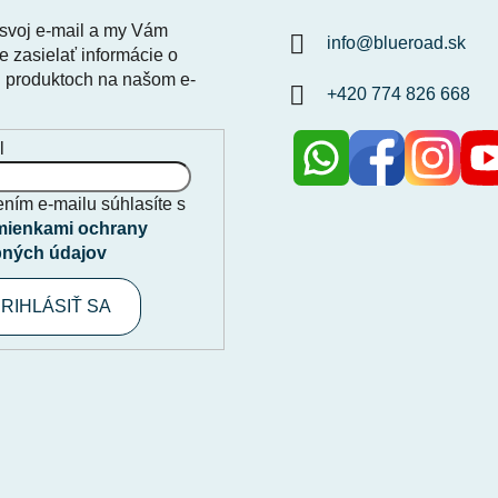
 svoj e-mail a my Vám
info
@
blueroad.sk
 zasielať informácie o
 produktoch na našom e-
+420 774 826 668
l
ním e-mailu súhlasíte s
ienkami ochrany
ných údajov
RIHLÁSIŤ SA