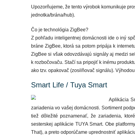
Upozorňujeme, že tento výrobok komunikuje pros
jednotka/brána/hub).
Čo je technológia ZigBee?
Z pohľadu inteligentnej domácnosti ide o iný s
bráne ZigBee, ktorá sa potom pripája k interne
ZigBee si však odovzdávajú signály aj medzi se
k rozbočovaču. Stačí sa pripojiť k inému produktu
ako tzv. opakovač (zosilňovač signálu). Výhodou 
Smart Life / Tuya Smart
Aplikácia
S
zariadenia vo vašej domácnosti. Sortiment podp
tiež dôležité poznamenať, že zariadenia, ktor
sesterskej aplikácie TUYA Smart. Obe platformy
That), a preto odporúčame uprednostniť aplikáciu