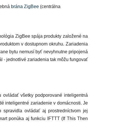
trebná
brána ZigBee
(centrálna
hnológia ZigBee spája produkty založené na
m produktom v dostupnom okruhu. Zariadenia
rane bytu nemusí byť nevyhnutne pripojená
ál - jednotlivé zariadenia tak môžu fungovať
 ovládať všetky podporované inteligentná
é inteligentné zariadenie v domácnosti.
Je
 spravidla ovládať aj prostredníctvom jej
art ponúka aj funkciu IFTTT (If This Then