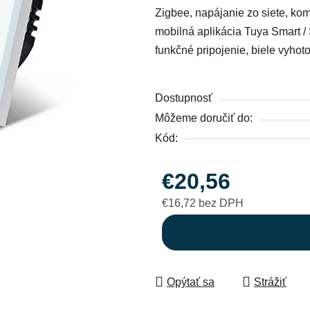
Zigbee, napájanie zo siete, ko
0,0
mobilná aplikácia Tuya Smart / 
z
funkčné pripojenie, biele vyhot
5
hviezdičiek.
Dostupnosť
Môžeme doručiť do:
Kód:
€20,56
€16,72 bez DPH
Jednotková cena:
Opýtať sa
Strážiť