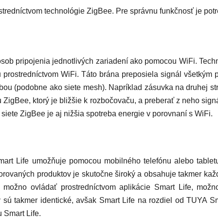
tredníctvom technológie ZigBee. Pre správnu funkčnosť je po
pôsob pripojenia jednotlivých zariadení ako pomocou WiFi. Tec
tu prostredníctvom WiFi. Táto brána preposiela signál všetký
bou (podobne ako siete mesh). Napríklad zásuvka na druhej st
 ZigBee, ktorý je bližšie k rozbočovaču, a preberať z neho sign
siete ZigBee je aj nižšia spotreba energie v porovnaní s WiFi.
mart Life
umožňuje pomocou mobilného telefónu alebo tabletu
orovaných produktov je skutočne široký a obsahuje takmer každ
é možno ovládať prostredníctvom aplikácie Smart Life, možno
 sú takmer identické, avšak Smart Life na rozdiel od TUYA Sm
 Smart Life.