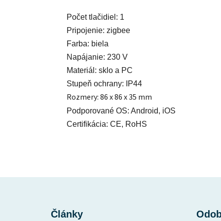
Počet tlačidiel: 1
Pripojenie: zigbee
Farba: biela
Napájanie: 230 V
Materiál: sklo a PC
Stupeň ochrany: IP44
Rozmery: 86 x 86 x 35 mm
Podporované OS: Android, iOS
Certifikácia: CE, RoHS
Z
á
Články
Odob
p