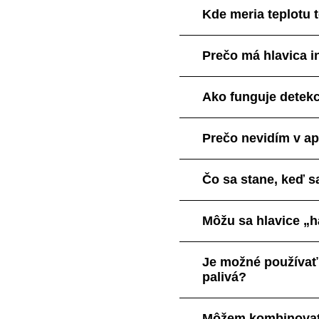
Kde meria teplotu 
Prečo má hlavica i
Ako funguje detekc
Prečo nevidím v ap
Čo sa stane, keď s
Môžu sa hlavice „
Je možné používať 
palivá?
Môžem kombinovať p