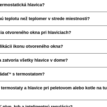
termostatická hlavica?
nú teplotu než teplomer v strede miestnosti?
ia otvoreného okna pri hlaviciach?
likácii ikonu otvoreného okna?
a zatvoria všetky hlavice v dome?
hádať“ s termostatom?
termostaty a hlavice pri peletovom alebo kotle na t
lyn, krb a inteligentnú reguláciu?