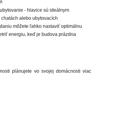
eň
é ubytovanie
- hlavice sú ideálnym
, chatách alebo ubytovacích
daniu môžete ľahko nastaviť optimálnu
šetriť energiu, keď je budova prázdna
osti plánujete vo svojej domácnosti viac