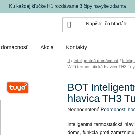
Ku každej kľučke H1 rozdávame 3 čipy navyše zdarma
á domácnosť
Akcia
Kontakty
Domov
/
Inteligentná domácnosť
/
Inteli
WiFi termostatická hlavica TH3 Tu
BOT Inteligent
hlavica TH3 T
Priemerné
Neohodnotené
Podrobnosti ho
hodnotenie
Inteligentná termostatická hla
produktu
dome, funkcia proti zamrznuti
je