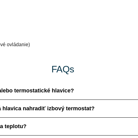
ové ovládanie
)
FAQs
alebo termostatické hlavice?
 hlavica nahradiť izbový termostat?
a teplotu?