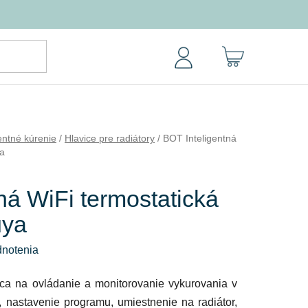
NÁKUPNÝ
KOŠÍK
gentné kúrenie
/
Hlavice pre radiátory
/
BOT Inteligentná
ya
ná WiFi termostatická
uya
dnotenia
vica na ovládanie a monitorovanie vykurovania v
u, nastavenie programu, umiestnenie na
radiátor
,