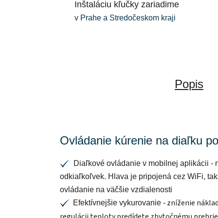
Inštaláciu kľučky zariadime
v Prahe a Stredočeskom kraji
Popis
Ovládanie kúrenie na diaľku po
Diaľkové ovládanie v mobilnej aplikácii
- 
✔
odkiaľkoľvek. Hlava je pripojená cez WiFi, ta
ovládanie na väčšie vzdialenosti
zníženie náklad
Efektívnejšie vykurovanie -
✔
regulácii teploty predídete zbytočnému prehrie