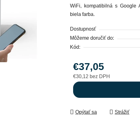
WiFi, kompatibilná s Google 
0,0
biela farba.
z
5
Dostupnosť
hviezdičiek.
Môžeme doručiť do:
Kód:
€37,05
€30,12 bez DPH
Jednotková cena:
Opýtať sa
Strážiť