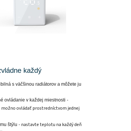
 zvládne každý
bilná s väčšinou radiátorov a môžete ju
-
né ovládanie v každej miestnosti
ré možno ovládať prostredníctvom jednej
- nastavte teplotu na každý deň
ému štýlu