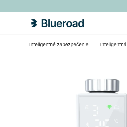
Prejsť
na
obsah
Inteligentné zabezpečenie
Inteligentn