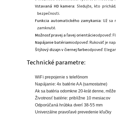
Vstavaná HD kamera
: Sledujte, kto prich
bezpečnosti.
Funkcia automatického zamykania
: Už sa 
zamknuté.
Možnosť pravej a ľavej orientácie
odpoveď: Fl
Napájanie batériami
odpoveď: Rukoväť je napá
Štýlový dizajn v čiernej farbe
odpoveď: Elegan
Technické parametre:
WiFi prepojenie s telefónom
Napájanie: 4x batérie AA (samostatne)
Ak sa batéria odomkne 20-krát denne, môže 
Životnosť batérie: približne 10 mesiacov
Odporúčaná hrúbka dverí 38-55 mm
Univerzálne pravoľavé prevedenie kľučky