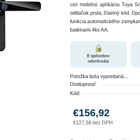
cez mobilnú aplikáciu Tuya Sm
je
odtlačok prsta, číselný kód, či
0,0
funkcia automatického zamykani
z
batériami 4ks AA.
5
hviezdičiek.
8 spôsobov
odomknutia
Položka bola vypredaná…
Dostupnosť
Kód:
€156,92
€127,58 bez DPH
Jednotková cena: