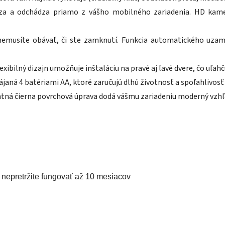
ádza a odchádza priamo z vášho mobilného zariadenia. HD kame
nemusíte obávať, či ste zamknutí. Funkcia automatického uzam
exibilný dizajn umožňuje inštaláciu na pravé aj ľavé dvere, čo uľah
janá 4 batériami AA, ktoré zaručujú dlhú životnosť a spoľahlivosť
tná čierna povrchová úprava dodá vášmu zariadeniu moderný vzhľa
nepretržite fungovať až 10 mesiacov