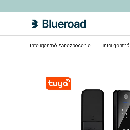
Prejsť
na
obsah
Inteligentné zabezpečenie
Inteligentn