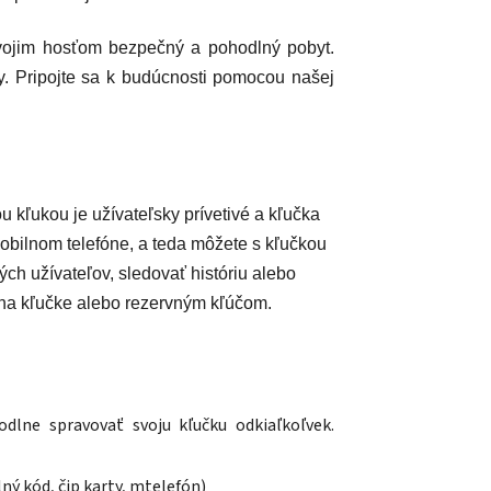
svojim hosťom bezpečný a pohodlný pobyt.
. Pripojte sa k budúcnosti pomocou našej
kľukou je užívateľsky prívetivé a kľučka
obilnom telefóne, a teda môžete s kľučkou
ch užívateľov, sledovať históriu alebo
 na kľučke alebo rezervným kľúčom.
lne spravovať svoju kľučku odkiaľkoľvek.
lný kód, č
ip karty, m
telefón)