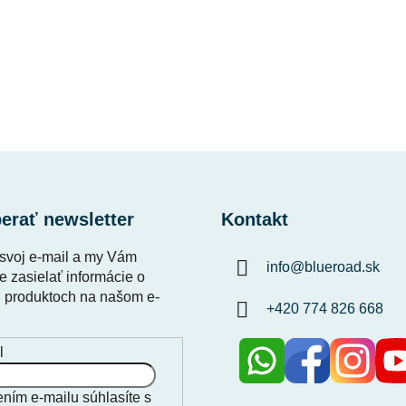
erať newsletter
Kontakt
 svoj e-mail a my Vám
info
@
blueroad.sk
 zasielať informácie o
 produktoch na našom e-
+420 774 826 668
l
ním e-mailu súhlasíte s