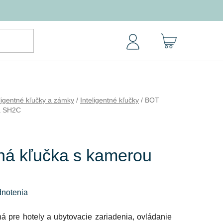
NÁKUPNÝ
KOŠÍK
ligentné kľučky a zámky
/
Inteligentné kľučky
/
BOT
ya SH2C
tná kľučka s kamerou
dnotenia
ná pre hotely a ubytovacie zariadenia, ovládanie