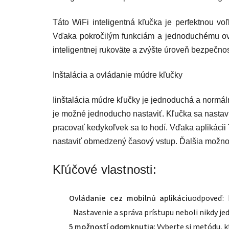
Táto WiFi inteligentná kľučka je perfektnou v
Vďaka pokročilým funkciám a jednoduchému ovl
inteligentnej rukoväte a zvýšte úroveň bezpečnost
Inštalácia a ovládanie múdre kľučky
I
inštalácia múdre kľučky je jednoduchá a normál
je možné jednoducho nastaviť. Kľučka sa nastav
pracovať kedykoľvek sa to hodí. Vďaka aplikácii 
nastaviť obmedzený časový vstup. Ďalšia možnos
Kľúčové vlastnosti:
Ovládanie cez mobilnú aplikáciu
odpoveď: 
Nastavenie a správa prístupu neboli nikdy je
5 možností odomknutia
: Vyberte si metódu, 