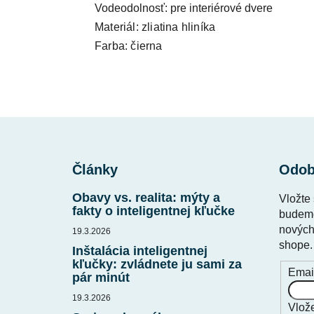
Vodeodolnosť: pre interiérové dvere
Materiál: zliatina hliníka
Farba: čierna
Z
á
Články
Odob
p
ä
Obavy vs. realita: mýty a
Vložte
t
fakty o inteligentnej kľučke
budeme
i
nových
19.3.2026
shope.
e
Inštalácia inteligentnej
kľučky: zvládnete ju sami za
Emai
pár minút
19.3.2026
Vlože