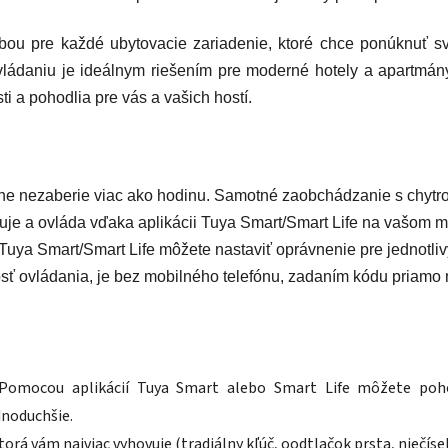
oľbou pre každé ubytovacie zariadenie, ktoré chce ponúknuť 
ádaniu je ideálnym riešením pre moderné hotely a apartmány
i a pohodlia pre vás a vašich hostí.
ne nezaberie viac ako hodinu. Samotné zaobchádzanie s chytrou 
uje a ovláda vďaka aplikácii Tuya Smart/Smart Life na vašom m
Tuya Smart/Smart Life môžete nastaviť oprávnenie pre jednotlivý
ť ovládania, je bez mobilného telefónu, zadaním kódu priamo
Pomocou aplikácií Tuya Smart alebo Smart Life môžete pohod
dnoduchšie.
ktorá vám najviac vyhovuje (t
radiálny kľúč, o
odtlačok prsta, nie
číse