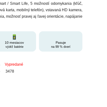
art / Smart Life, 5 možností odomykania (kľúč,
pová karta, mobilný telefón), vstavaná HD kamera,
a, možnosť pravej aj ľavej orientácie, napájanie
10 mesiacov
Pasuje
výdrž batérie
na 99 % dverí
Vypredané
3478