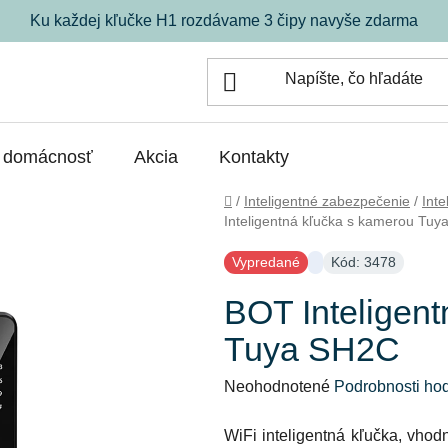
Ku každej kľučke H1 rozdávame 3 čipy navyše zdarma
á domácnosť
Akcia
Kontakty
Domov
/
Inteligentné zabezpečenie
/
Inte
Inteligentná kľučka s kamerou Tu
Vypredané
Kód: 3478
BOT Inteligen
Tuya SH2C
Priemerné
Neohodnotené
Podrobnosti ho
hodnotenie
WiFi inteligentná kľučka, vhod
produktu