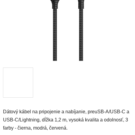
hviezdičiek.
Dátový kábel na pripojenie a nabíjanie, pre
uSB-A/USB-C a
USB-C/Lightning
, dĺžka 1,2 m, vysoká kvalita a odolnosť, 3
farby - čierna, modrá, červená.