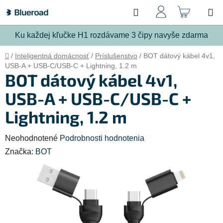
Prejsť
Hľadať
NÁKU
na
obsah
KOŠÍ
Ku každej kľučke H1 rozdávame 3 čipy navyše zdarma
Domov
/
Inteligentná domácnosť
/
Príslušenstvo
/
BOT dátový kábel 4v1,
USB-A + USB-C/USB-C + Lightning, 1.2 m
BOT dátový kábel 4v1,
USB-A + USB-C/USB-C +
Lightning, 1.2 m
Priemerné
Neohodnotené
Podrobnosti hodnotenia
hodnotenie
Značka:
BOT
produktu
je
0,0
z
5