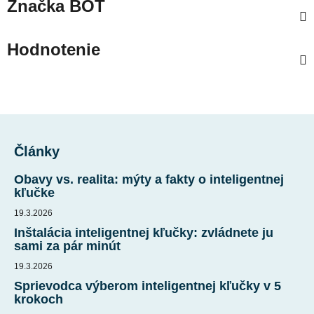
Značka
BOT
Hodnotenie
Z
á
Články
p
ä
Obavy vs. realita: mýty a fakty o inteligentnej
t
kľučke
i
19.3.2026
e
Inštalácia inteligentnej kľučky: zvládnete ju
sami za pár minút
19.3.2026
Sprievodca výberom inteligentnej kľučky v 5
krokoch