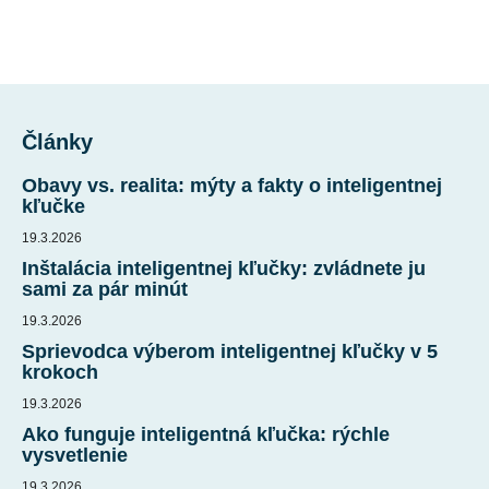
Z
á
Články
p
ä
Obavy vs. realita: mýty a fakty o inteligentnej
t
kľučke
i
19.3.2026
e
Inštalácia inteligentnej kľučky: zvládnete ju
sami za pár minút
19.3.2026
Sprievodca výberom inteligentnej kľučky v 5
krokoch
19.3.2026
Ako funguje inteligentná kľučka: rýchle
vysvetlenie
19.3.2026