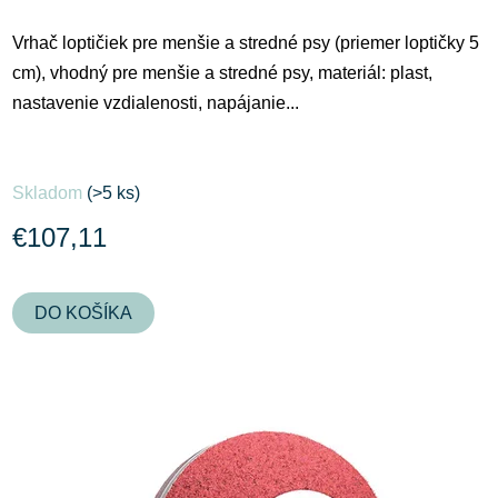
Vrhač loptičiek pre menšie a stredné psy (priemer loptičky 5
cm), vhodný pre menšie a stredné psy, materiál: plast,
nastavenie vzdialenosti, napájanie...
Priemerné
Skladom
(>5 ks)
hodnotenie
produktu
€107,11
je
4,0
DO KOŠÍKA
z
5
hviezdičiek.