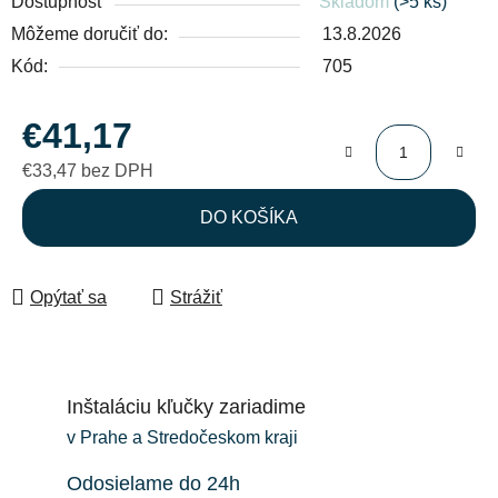
Dostupnosť
Skladom
(>5 ks)
Môžeme doručiť do:
13.8.2026
Kód:
705
€41,17
€33,47 bez DPH
Jednotková cena:
DO KOŠÍKA
Opýtať sa
Strážiť
Inštaláciu kľučky zariadime
v Prahe a Stredočeskom kraji
Odosielame do 24h