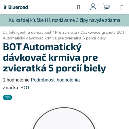
Prejsť
Hľadať
NÁKU
na
obsah
KOŠÍ
Ku každej kľučke H1 rozdávame 3 čipy navyše zdarma
Domov
/
Inteligentná domácnosť
/
Pre zvieratá
/
Dávkovače granúl
/
BOT
Automatický dávkovač krmiva pre zvieratká 5 porcií biely
BOT Automatický
dávkovač krmiva pre
zvieratká 5 porcií biely
Priemerné
1 hodnotenie
Podrobnosti hodnotenia
hodnotenie
Značka:
BOT
produktu
TIP
je
5,0
z
5