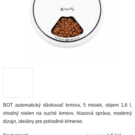
hviezdičiek.
BOT automatický dávkovač krmiva, 5 misiek, objem 1,6 l,
vhodný nielen na suché krmivo, h
lasová správa,
moderný
dizajn, ideálny pre pohodlné kŕmenie.