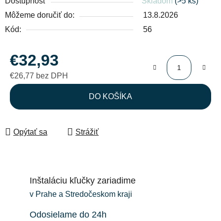
Dostupnosť
Skladom
(>5 ks)
Môžeme doručiť do:
13.8.2026
Kód:
56
€32,93
€26,77 bez DPH
Jednotková cena:
DO KOŠÍKA
Opýtať sa
Strážiť
Inštaláciu kľučky zariadime
v Prahe a Stredočeskom kraji
Odosielame do 24h