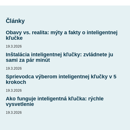
Z
á
Články
p
ä
Obavy vs. realita: mýty a fakty o inteligentnej
t
kľučke
i
19.3.2026
e
Inštalácia inteligentnej kľučky: zvládnete ju
sami za pár minút
19.3.2026
Sprievodca výberom inteligentnej kľučky v 5
krokoch
19.3.2026
Ako funguje inteligentná kľučka: rýchle
vysvetlenie
19.3.2026