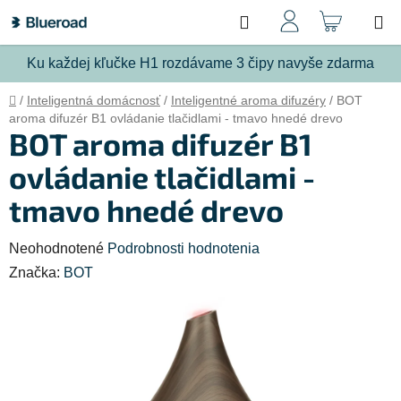
Prejsť
Hľadať
NÁKU
na
obsah
KOŠÍ
Ku každej kľučke H1 rozdávame 3 čipy navyše zdarma
Domov
/
Inteligentná domácnosť
/
Inteligentné aroma difuzéry
/
BOT
aroma difuzér B1 ovládanie tlačidlami - tmavo hnedé drevo
BOT aroma difuzér B1
ovládanie tlačidlami -
tmavo hnedé drevo
Priemerné
Neohodnotené
Podrobnosti hodnotenia
hodnotenie
Značka:
BOT
produktu
je
0,0
z
5