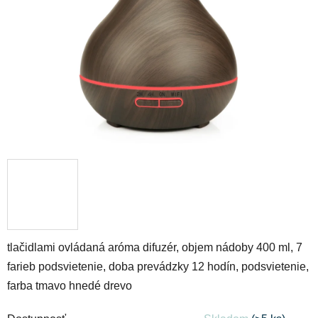
hviezdičiek.
tlačidlami ovládaná aróma difuzér, objem nádoby 400 ml, 7
farieb podsvietenie, doba prevádzky 12 hodín, podsvietenie,
farba tmavo hnedé drevo