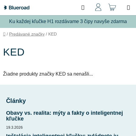
Prejsť
Hľadať
NÁKU
na
obsah
KOŠÍ
Ku každej kľučke H1 rozdávame 3 čipy navyše zdarma
Domov
/
Predávané značky
/
KED
KED
Žiadne produkty značky
KED
sa nenašli...
Z
á
Články
p
ä
Obavy vs. realita: mýty a fakty o inteligentnej
t
kľučke
i
19.3.2026
e
Inštalácia inteligentnej kľučky: zvládnete ju