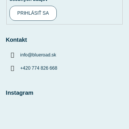
PRIHLÁSIŤ SA
Kontakt
info
@
blueroad.sk
+420 774 826 668
Instagram