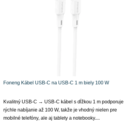
i
e
s
p
p
r
r
o
o
d
d
u
u
k
k
t
t
o
o
v
Foneng Kábel USB-C na USB-C 1 m biely 100 W
v
Kvalitný USB-C → USB-C kábel s dĺžkou 1 m podporuje
rýchle nabíjanie až 100 W, takže je vhodný nielen pre
mobilné telefóny, ale aj tablety a notebooky....