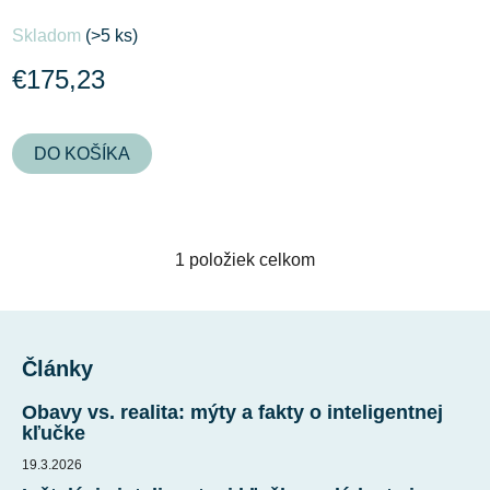
Skladom
(>5 ks)
€175,23
DO KOŠÍKA
1
položiek celkom
O
v
l
Z
á
á
d
Články
p
a
ä
Obavy vs. realita: mýty a fakty o inteligentnej
c
t
kľučke
i
i
e
19.3.2026
p