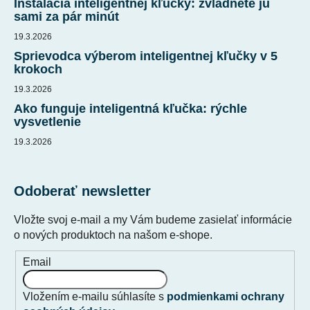
e
Inštalácia inteligentnej kľučky: zvládnete ju
r
sami za pár minút
v
19.3.2026
k
Sprievodca výberom inteligentnej kľučky v 5
y
krokoch
v
ý
19.3.2026
p
Ako funguje inteligentná kľučka: rýchle
i
vysvetlenie
s
19.3.2026
u
Odoberať newsletter
Vložte svoj e-mail a my Vám budeme zasielať informácie
o nových produktoch na našom e-shope.
Email
Vložením e-mailu súhlasíte s
podmienkami ochrany