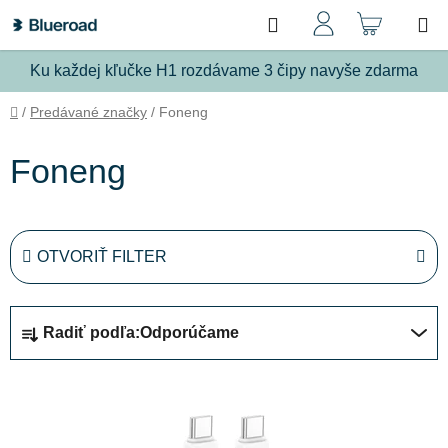
Prejsť
Hľadať
NÁKU
na
obsah
KOŠÍ
Ku každej kľučke H1 rozdávame 3 čipy navyše zdarma
Domov
/
Predávané značky
/
Foneng
Foneng
OTVORIŤ FILTER
R
Radiť podľa:
Odporúčame
a
d
V
e
ý
n
p
i