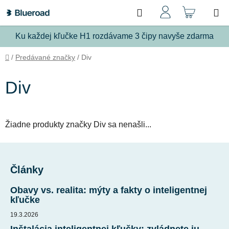
Prejsť
Hľadať
NÁKU
na
obsah
KOŠÍ
Ku každej kľučke H1 rozdávame 3 čipy navyše zdarma
Domov
/
Predávané značky
/
Div
Div
Žiadne produkty značky
Div
sa nenašli...
Z
á
Články
p
ä
Obavy vs. realita: mýty a fakty o inteligentnej
t
kľučke
i
19.3.2026
e
Inštalácia inteligentnej kľučky: zvládnete ju