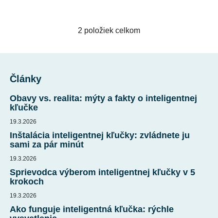
2
položiek celkom
O
v
l
Z
á
á
d
Články
p
a
ä
Obavy vs. realita: mýty a fakty o inteligentnej
c
t
kľučke
i
i
e
19.3.2026
p
e
Inštalácia inteligentnej kľučky: zvládnete ju
r
sami za pár minút
v
19.3.2026
k
Sprievodca výberom inteligentnej kľučky v 5
y
krokoch
v
ý
19.3.2026
p
Ako funguje inteligentná kľučka: rýchle
i