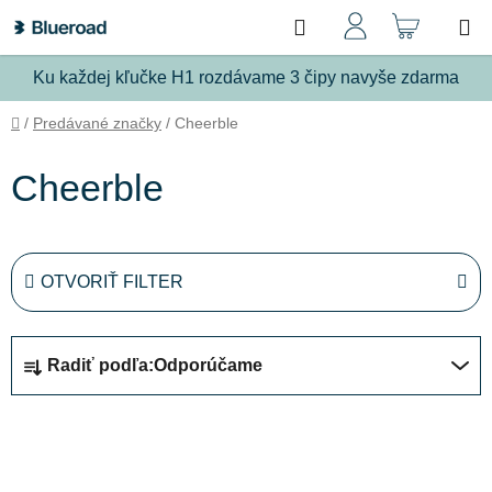
Prejsť
Hľadať
NÁKU
na
obsah
KOŠÍ
Ku každej kľučke H1 rozdávame 3 čipy navyše zdarma
Domov
/
Predávané značky
/
Cheerble
Cheerble
OTVORIŤ FILTER
R
Radiť podľa:
Odporúčame
a
d
V
e
ý
n
p
i