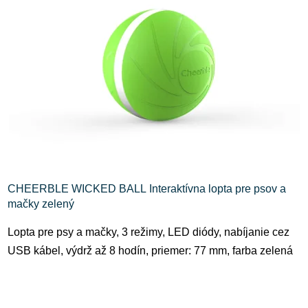
i
e
s
p
p
r
r
o
o
d
d
u
u
k
k
t
t
o
o
v
CHEERBLE WICKED BALL Interaktívna lopta pre psov a
v
mačky zelený
Lopta pre psy a mačky, 3 režimy, LED diódy, nabíjanie cez
USB kábel, výdrž až 8 hodín, priemer: 77 mm, farba zelená