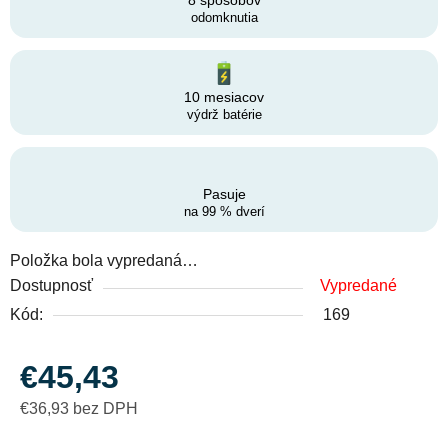
8 spôsobov
odomknutia
10 mesiacov
výdrž batérie
Pasuje
na 99 % dverí
Položka bola vypredaná…
Dostupnosť
Vypredané
Kód:
169
€45,43
€36,93 bez DPH
Jednotková cena: