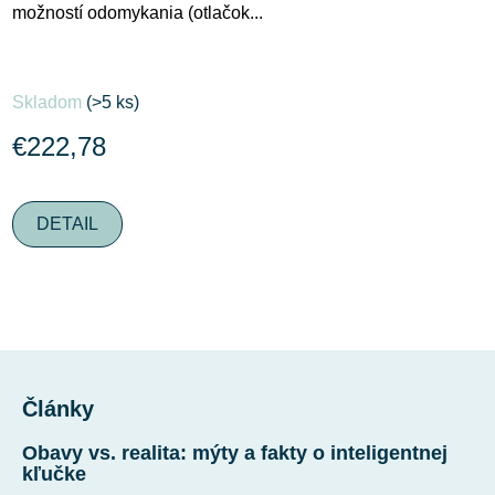
možností odomykania (otlačok...
Priemerné
Skladom
(>5 ks)
hodnotenie
produktu
€222,78
je
5,0
DETAIL
z
5
hviezdičiek.
Z
á
Články
p
ä
Obavy vs. realita: mýty a fakty o inteligentnej
t
kľučke