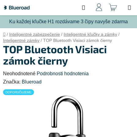
Prejsť
Hľadať
NÁKU
na
obsah
KOŠÍ
Ku každej kľučke H1 rozdávame 3 čipy navyše zdarma
Domov
/
Inteligentné zabezpečenie
/
Inteligentné kľučky a zámky
/
Inteligentné zámky
/
TOP Bluetooth Visiaci zámok čierny
TOP Bluetooth Visiaci
zámok čierny
Priemerné
Neohodnotené
Podrobnosti hodnotenia
hodnotenie
Značka:
Blueroad
produktu
DOPORUČUJEME
je
0,0
z
5
hviezdičiek.