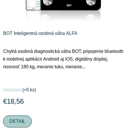
BOT Inteligentná osobná váha ALFA
Chytrá osobná diagnostická váha BOT, pripojenie bluetooth
k mobilnej aplikácii Android aj iOS, digitálny displej,
nosnosť 180 kg, meranie tuku, meranie...
Priemerné
Skladom
(>5 ks)
hodnotenie
produktu
€18,56
je
4,5
DETAIL
z