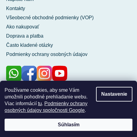
Kontakty
Všeobecné obchodné podmienky (VOP)
Ako nakupovať
Doprava a platba
Často kladené otázky
Podmienky ochrany osobných údajov
Používame cookies, aby sme Vám
100 %
Nastavenie
umožnili pohodlné prehliadanie webu.
zákazníkov nás
Viac informácií
tu
.
Podmienky ochrany
odporúča
osobných údajov spoločnosti Google
.
Súhlasím
Vytvoril Shoptet