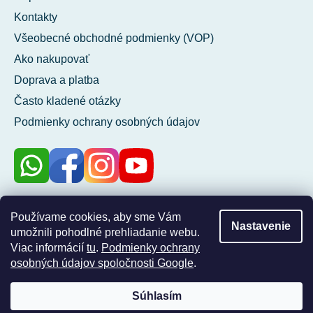
Kontakty
Všeobecné obchodné podmienky (VOP)
Ako nakupovať
Doprava a platba
Často kladené otázky
Podmienky ochrany osobných údajov
100 %
Používame cookies, aby sme Vám
Nastavenie
zákazníkov nás
umožnili pohodlné prehliadanie webu.
odporúča
Viac informácií
tu
.
Podmienky ochrany
osobných údajov spoločnosti Google
.
Súhlasím
Vytvoril Shoptet
Copyright 2026
Blueroad
. Všetky práva vyhradené.