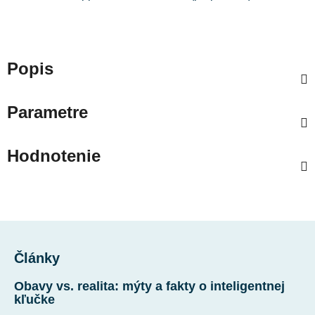
Popis
Parametre
Hodnotenie
Z
á
Články
p
ä
Obavy vs. realita: mýty a fakty o inteligentnej
t
kľučke