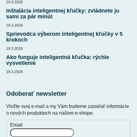
i
19.3.2026
e
Inštalácia inteligentnej kľučky: zvládnete ju
sami za pár minút
19.3.2026
Sprievodca výberom inteligentnej kľučky v 5
krokoch
19.3.2026
Ako funguje inteligentná kľučka: rýchle
vysvetlenie
19.3.2026
Odoberať newsletter
Vložte svoj e-mail a my Vám budeme zasielať informácie
o nových produktoch na našom e-shope.
Email