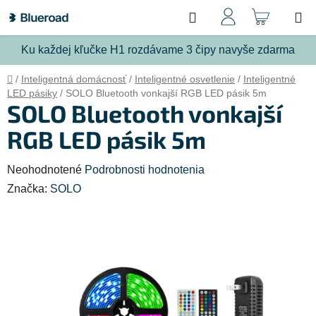
Prejsť
Hľadať
NÁKU
na
obsah
KOŠÍ
Ku každej kľučke H1 rozdávame 3 čipy navyše zdarma
Domov
/
Inteligentná domácnosť
/
Inteligentné osvetlenie
/
Inteligentné
LED pásiky
/
SOLO Bluetooth vonkajší RGB LED pásik 5m
SOLO Bluetooth vonkajší
RGB LED pásik 5m
Priemerné
Neohodnotené
Podrobnosti hodnotenia
hodnotenie
Značka:
SOLO
produktu
je
0,0
z
5
hviezdičiek.