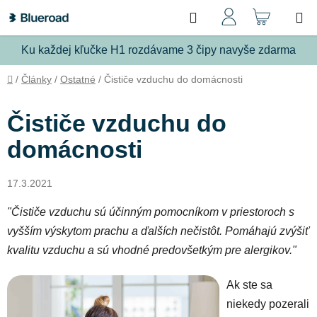
Prejsť
Hľadať
NÁKU
na
obsah
KOŠÍ
Ku každej kľučke H1 rozdávame 3 čipy navyše zdarma
Domov
/
Články
/
Ostatné
/
Čističe vzduchu do domácnosti
Čističe vzduchu do
domácnosti
17.3.2021
"Čističe vzduchu sú účinným pomocníkom v priestoroch s
vyšším výskytom prachu a ďalších nečistôt. Pomáhajú zvýšiť
kvalitu vzduchu a sú vhodné predovšetkým pre alergikov."
Ak ste sa
niekedy pozerali