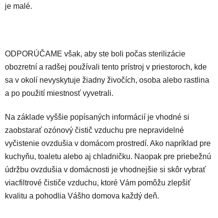
je malé.
ODPORÚČAME však, aby ste boli počas sterilizácie
obozretní a radšej používali tento prístroj v priestoroch, kde
sa v okolí nevyskytuje žiadny živočích, osoba alebo rastlina
a po použití miestnosť vyvetrali.
Na základe vyššie popísaných informácií je vhodné si
zaobstarať ozónový čistič vzduchu pre nepravidelné
vyčistenie ovzdušia v domácom prostredí. Ako napríklad pre
kuchyňu, toaletu alebo aj chladničku. Naopak pre priebežnú
údržbu ovzdušia v domácnosti je vhodnejšie si skôr vybrať
viacfiltrové čističe vzduchu, ktoré Vám pomôžu zlepšiť
kvalitu a pohodlia Vášho domova každý deň.