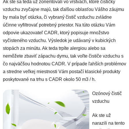
Ak ste sa teda už zorientovali vo vrstvách, ktoré čističky
vzduchu zvyčajne majú, tak ďalšou oblasťou Vášho záujmu
by mala byť otázka, či vybraný čistič vzduchu zvládne
účinne vyfiltrovať potrebný priestor. Na túto otázku Vám
odpovie ukazovateľ CADR, ktorý popisuje množstvo
vyčisteného vzduchu. Výsledok je udávaný v kubických
stopách za minútu. Ak teda trpíte alergiou alebo sa
nemôžete zbaviť zápachu dymu, tak voľte čističe vzduchu s
čo najväčšou hodnotou CADR. V prípade ľahších problémov
a stredne veľkej miestnosti Vám postačí klasické produkty
poskytované na trhu s CADR okolo 50 m3 / h.
Ozónový čistič
vzduchu
Ak ste už
narazili na tento