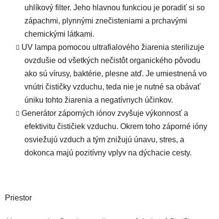
uhlíkový filter. Jeho hlavnou funkciou je poradiť si so
zápachmi, plynnými znečisteniami a prchavými
chemickými látkami.
UV lampa
pomocou ultrafialového žiarenia sterilizuje
ovzdušie od všetkých nečistôt organického pôvodu
ako sú vírusy, baktérie, plesne atď. Je umiestnená vo
vnútri čističky vzduchu, teda nie je nutné sa obávať
úniku tohto žiarenia a negatívnych účinkov.
Generátor záporných iónov
zvyšuje výkonnosť a
efektivitu čističiek vzduchu. Okrem toho záporné ióny
osviežujú vzduch a tým znižujú únavu, stres, a
dokonca majú pozitívny vplyv na dýchacie cesty.
Priestor