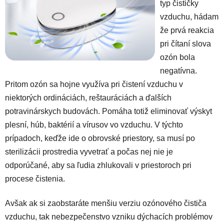
typ čističky
vzduchu, hádam
že prvá reakcia
pri čítaní slova
ozón bola
negatívna.
Pritom ozón sa hojne využíva pri čistení vzduchu v
niektorých ordináciách, reštauráciách a ďalších
potravinárskych budovách. Pomáha totiž eliminovať výskyt
plesní, húb, baktérií a vírusov vo vzduchu. V týchto
prípadoch, keďže ide o obrovské priestory, sa musí po
sterilizácii prostredia vyvetrať a počas nej nie je
odporúčané, aby sa ľudia zhlukovali v priestoroch pri
procese čistenia.
Avšak ak si zaobstaráte menšiu verziu ozónového čističa
vzduchu, tak nebezpečenstvo vzniku dýchacích problémov