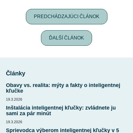
PREDCHÁDZAJÚCI ČLÁNOK
ĎALŠÍ ČLÁNOK
Z
á
Články
p
ä
Obavy vs. realita: mýty a fakty o inteligentnej
t
kľučke
i
19.3.2026
e
Inštalácia inteligentnej kľučky: zvládnete ju
sami za pár minút
19.3.2026
Sprievodca výberom inteligentnej kľučky v 5