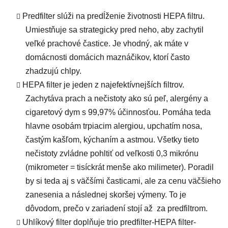
Predfilter
slúži na predĺženie životnosti HEPA filtru.
Umiestňuje sa strategicky pred neho, aby zachytil
veľké prachové častice. Je vhodný, ak máte v
domácnosti domácich maznáčikov, ktorí často
zhadzujú chlpy.
HEPA filter
je jeden z najefektívnejších filtrov.
Zachytáva prach a nečistoty ako sú peľ, alergény a
cigaretový dym s 99,97% účinnosťou. Pomáha teda
hlavne osobám trpiacim alergiou, upchatím nosa,
častým kašľom, kýchaním a astmou. Všetky tieto
nečistoty zvládne pohltiť od veľkosti 0,3 mikrónu
(mikrometer = tisíckrát menše ako milimeter). Poradil
by si teda aj s väčšími časticami, ale za cenu väčšieho
zanesenia a následnej skoršej výmeny. To je
dôvodom, prečo v zariadení stojí až za predfiltrom.
Uhlíkový filter
doplňuje trio predfilter-HEPA filter-