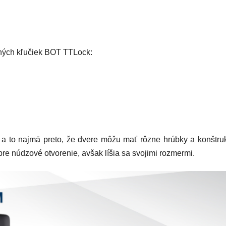
ntných kľučiek BOT TTLock:
 a to najmä preto, že dvere môžu mať rôzne hrúbky a konštr
e núdzové otvorenie, avšak líšia sa svojimi rozmermi.