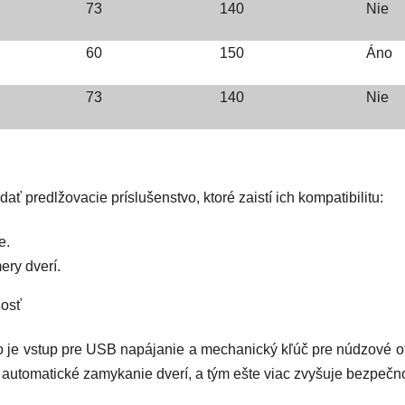
73
140
Nie
60
150
Áno
73
140
Nie
ť predlžovacie príslušenstvo, ktoré zaistí ich kompatibilitu:
e.
ery dverí.
nosť
 je vstup pre
USB napájanie
a
mechanický kľúč pre núdzové o
 automatické zamykanie dverí, a tým ešte viac zvyšuje bezpeč