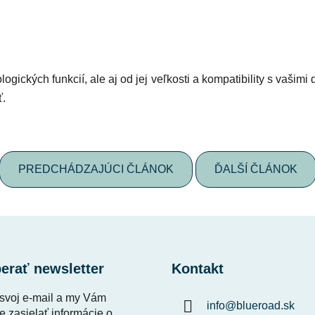
nologických funkcií, ale aj od jej veľkosti a kompatibility s va
ť.
PREDCHÁDZAJÚCI ČLÁNOK
ĎALŠÍ ČLÁNOK
erať newsletter
Kontakt
 svoj e-mail a my Vám
info
@
blueroad.sk
 zasielať informácie o