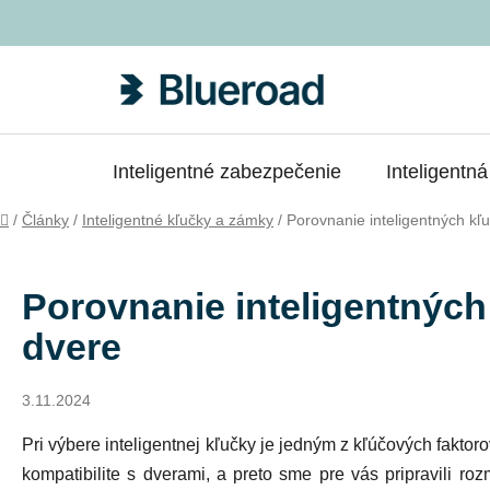
Prejsť
na
obsah
Inteligentné zabezpečenie
Inteligentn
Domov
/
Články
/
Inteligentné kľučky a zámky
/
Porovnanie inteligentných k
Porovnanie inteligentných
dvere
3.11.2024
Pri výbere inteligentnej kľučky je jedným z kľúčových fakt
kompatibilite s dverami, a preto sme pre vás pripravili 