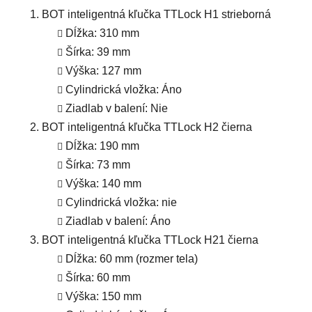
BOT inteligentná kľučka TTLock H1 strieborná
Dĺžka
: 310 mm
Šírka
: 39 mm
Výška
: 127 mm
Cylindrická vložka
: Áno
Ziadlab v balení
: Nie
BOT inteligentná kľučka TTLock H2 čierna
Dĺžka
: 190 mm
Šírka
: 73 mm
Výška
: 140 mm
Cylindrická vložka
: nie
Ziadlab v balení
: Áno
BOT inteligentná kľučka TTLock H21 čierna
Dĺžka
: 60 mm (rozmer tela)
Šírka
: 60 mm
Výška
: 150 mm