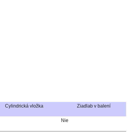
Cylindrická vložka
Ziadlab v balení
Nie