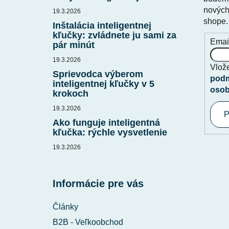
i
nových
19.3.2026
shope.
e
Inštalácia inteligentnej
kľučky: zvládnete ju sami za
Emai
pár minút
19.3.2026
Vlože
Sprievodca výberom
podm
inteligentnej kľučky v 5
osob
krokoch
19.3.2026
P
Ako funguje inteligentná
kľučka: rýchle vysvetlenie
19.3.2026
Informácie pre vás
Články
B2B - Veľkoobchod