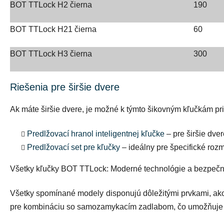
BOT TTLock H2 čierna
190
BOT TTLock H21 čierna
60
BOT TTLock H3 čierna
300
Riešenia pre širšie dvere
Ak máte širšie dvere, je možné k týmto šikovným kľučkám prida
Predlžovací hranol inteligentnej kľučke
– pre širšie dver
Predlžovací set pre kľučky
– ideálny pre špecifické rozm
Všetky kľučky BOT TTLock: Moderné technológie a bezpeč
Všetky spomínané modely disponujú dôležitými prvkami, ako
pre kombináciu so
samozamykacím zadlabom
, čo umožňuje