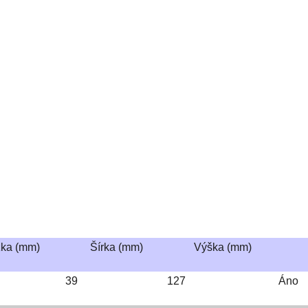
žka (mm)
Šírka (mm)
Výška (mm)
39
127
Áno