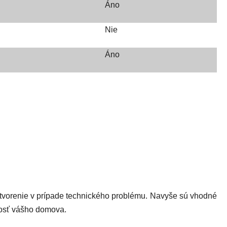
Áno
Nie
Áno
tvorenie
v prípade technického problému. Navyše sú vhodné
nosť vášho domova.