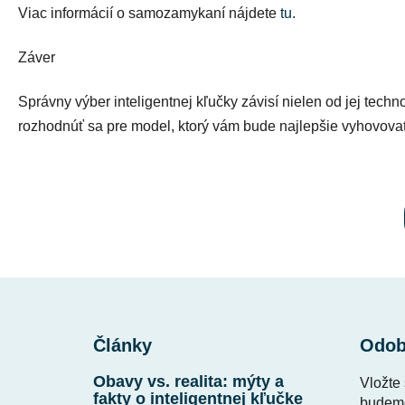
Viac informácií o samozamykaní nájdete
tu
.
Záver
Správny výber inteligentnej kľučky závisí nielen od jej tech
rozhodnúť sa pre model, ktorý vám bude najlepšie vyhovova
Z
á
Články
Odob
p
ä
Obavy vs. realita: mýty a
Vložte
t
fakty o inteligentnej kľučke
budeme