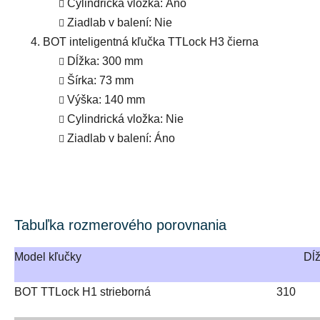
Cylindrická vložka
: Áno
Ziadlab v balení
: Nie
BOT inteligentná kľučka TTLock H3 čierna
Dĺžka
: 300 mm
Šírka
: 73 mm
Výška
: 140 mm
Cylindrická vložka
: Nie
Ziadlab v balení
: Áno
Tabuľka rozmerového porovnania
Model kľučky
Dĺ
BOT TTLock H1 strieborná
310