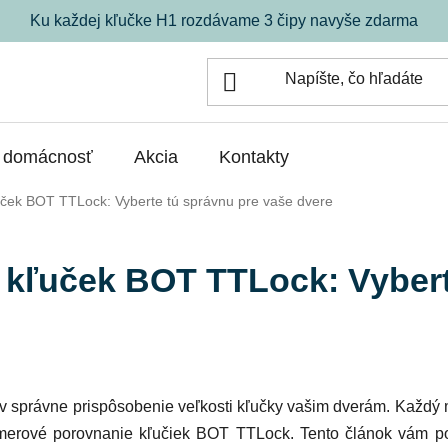
Ku každej kľučke H1 rozdávame 3 čipy navyše zdarma
á domácnosť
Akcia
Kontakty
ľuček BOT TTLock: Vyberte tú správnu pre vaše dvere
 kľuček BOT TTLock: Vybert
orov správne prispôsobenie veľkosti kľučky vašim dverám. Každý
rozmerové porovnanie kľučiek BOT TTLock. Tento článok vám p