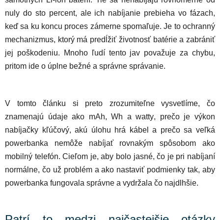
nuly do sto percent, ale ich nabíjanie prebieha vo fázach,
keď sa ku koncu proces zámerne spomaľuje. Je to ochranný
mechanizmus, ktorý má predĺžiť životnosť batérie a zabrániť
jej poškodeniu. Mnoho ľudí tento jav považuje za chybu,
pritom ide o úplne bežné a správne správanie.
V tomto článku si preto zrozumiteľne vysvetlíme, čo
znamenajú údaje ako
mAh
,
Wh
a
watty
, prečo je výkon
nabíjačky kľúčový, akú úlohu hrá kábel a prečo sa veľká
powerbanka nemôže nabíjať rovnakým spôsobom ako
mobilný telefón. Cieľom je, aby bolo jasné, čo je pri nabíjaní
normálne, čo už problém a ako nastaviť podmienky tak, aby
powerbanka fungovala správne a vydržala čo najdlhšie.
Patrí to medzi najčastejšie otázky