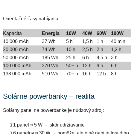
Orientačné časy nabíjania
Kapacita
Energia
10W
40W
60W
100W
10 000 mAh
37 Wh
5 h
1,5 h
1 h
40 min
20 000 mAh
74 Wh
10 h
2,5 h
2 h
1,2 h
50 000 mAh
185 Wh
25 h
6 h
4,5 h
3 h
100 000 mAh
370 Wh
50+ h
12 h
9 h
6 h
138 000 mAh
510 Wh
70+ h
16 h
12 h
8 h
Solárne powerbanky – realita
Solárny panel na powerbanke je núdzový zdroj:
1 panel ≈ 5 W → skôr udržiavanie
6 panelov ≈ 30 W → pomôže, ale plné nabitie trvá dlho