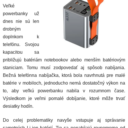
Veľké
powerbanky už
dnes nie sú len
drobným
doplnkom k
telefónu. Svojou
kapacitou sa
približujú batériám notebookov alebo menším batériovým
staniciam. Tomu musí zodpovedať aj spôsob nabíjania.
Bežná telefónna nabíjačka, ktorá bola navrhnutá pre malé
batérie v mobiloch, jednoducho nemá dostatočný výkon na
to, aby veľkú powerbanku nabila v rozumnom čase.
Výsledkom je veľmi pomalé dobíjanie, ktoré môže trvať
desiatky hodín.
Do celej problematiky navyše vstupuje aj správanie
samotných Li-ion batérií. Tie sa nenabíjajú rovnomerne od