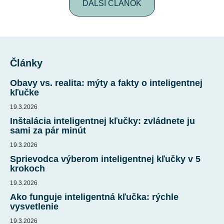
ĎALŠÍ ČLÁNOK
Z
á
Články
p
ä
Obavy vs. realita: mýty a fakty o inteligentnej
t
kľučke
i
19.3.2026
e
Inštalácia inteligentnej kľučky: zvládnete ju
sami za pár minút
19.3.2026
Sprievodca výberom inteligentnej kľučky v 5
krokoch
19.3.2026
Ako funguje inteligentná kľučka: rýchle
vysvetlenie
19.3.2026