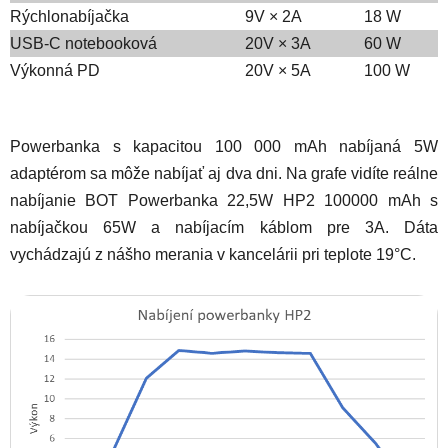
Rýchlonabíjačka
9V × 2A
18 W
USB-C notebooková
20V × 3A
60 W
Výkonná PD
20V × 5A
100 W
Powerbanka s kapacitou 100 000 mAh nabíjaná 5W
adaptérom sa môže nabíjať aj dva dni. Na grafe vidíte reálne
nabíjanie BOT Powerbanka 22,5W HP2 100000 mAh s
nabíjačkou 65W a nabíjacím káblom pre 3A. Dáta
vychádzajú z nášho merania v kancelárii pri teplote 19°C.