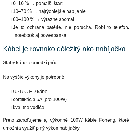
0–10 % → pomalší štart
10–70 % → najrýchlejšie nabíjanie
80–100 % → výrazne spomalí
Je to ochrana batérie, nie porucha. Robí to telefón,
notebook aj powerbanka.
Kábel je rovnako dôležitý ako nabíjačka
Slabý kábel obmedzí prúd.
Na vyššie výkony je potrebné:
USB-C PD kábel
certifikácia 5A (pre 100W)
kvalitné vodiče
Preto zaraďujeme aj výkonné 100W káble Foneng, ktoré
umožnia využiť plný výkon nabíjačky.