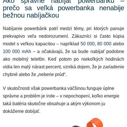
Ako správne nabíjať powerbanku –
prečo sa veľká powerbanka nenabije
bežnou nabíjačkou
Nabíjanie powerbánk patrí medzi témy, pri ktorých panuje
prekvapivo veľa nedorozumení. Zákazníci si často kúpia
model s veľkou kapacitou – napríklad
50 000
,
80 000
alebo
100 000 mAh
– a očakávajú, že sa bude nabíjať podobne
ako mobilný telefón. Keď potom po niekoľkých hodinách
vidia len malý nárast percent, vzniká dojem, že je zariadenie
chybné alebo že „neberie prúd“.
V skutočnosti však powerbanka väčšinou funguje úplne
správne a problém je inde – v nepochopení, koľko energie
taká batéria skutočne obsahuje a akým výkonom ju
dokážeme dobíjať.