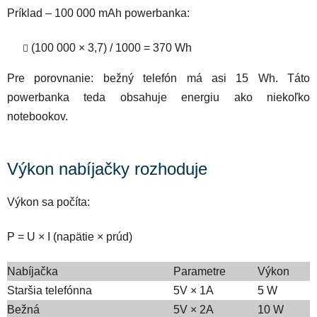
Príklad
– 100 000 mAh powerbanka:
(100 000 × 3,7) / 1000 = 370 Wh
Pre porovnanie: bežný telefón má asi 15 Wh. Táto
powerbanka teda obsahuje energiu ako niekoľko
notebookov.
Výkon nabíjačky rozhoduje
Výkon sa počíta:
P = U × I (napätie × prúd)
Nabíjačka
Parametre
Výkon
Staršia telefónna
5V × 1A
5 W
Bežná
5V × 2A
10 W