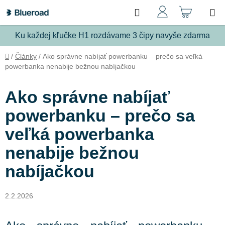
Prejsť
Hľadať
NÁKU
na
obsah
KOŠÍ
Ku každej kľučke H1 rozdávame 3 čipy navyše zdarma
Domov
/
Články
/
Ako správne nabíjať powerbanku – prečo sa veľká
powerbanka nenabije bežnou nabíjačkou
Ako správne nabíjať
powerbanku – prečo sa
veľká powerbanka
nenabije bežnou
nabíjačkou
2.2.2026