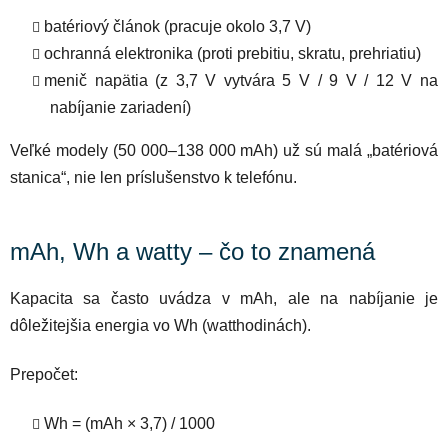
batériový článok (pracuje okolo 3,7 V)
ochranná elektronika (proti prebitiu, skratu, prehriatiu)
menič napätia (z 3,7 V vytvára 5 V / 9 V / 12 V na
nabíjanie zariadení)
Veľké modely (50 000–138 000 mAh) už sú malá „batériová
stanica“, nie len príslušenstvo k telefónu.
mAh, Wh a watty – čo to znamená
Kapacita sa často uvádza v mAh, ale na nabíjanie je
dôležitejšia energia vo Wh (watthodinách).
Prepočet:
Wh = (mAh × 3,7) / 1000