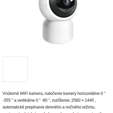
hviezdičiek.
Vnútorné WiFi kamera, natočenie kamery
horizontálne 0 °
-355 ° a vertikálne 0 ° -80 °
, rozlíšenie:
2560 × 1440
,
automatické prepínanie denného a nočného režimu,