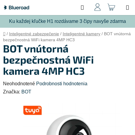
Prejsť
Hľadať
NÁKU
na
obsah
KOŠÍ
Ku každej kľučke H1 rozdávame 3 čipy navyše zdarma
Domov
/
Inteligentné zabezpečenie
/
Inteligentné kamery
/
BOT vnútorná
bezpečnostná WiFi kamera 4MP HC3
BOT vnútorná
bezpečnostná WiFi
kamera 4MP HC3
Priemerné
Neohodnotené
Podrobnosti hodnotenia
hodnotenie
Značka:
BOT
produktu
je
0,0
z
5