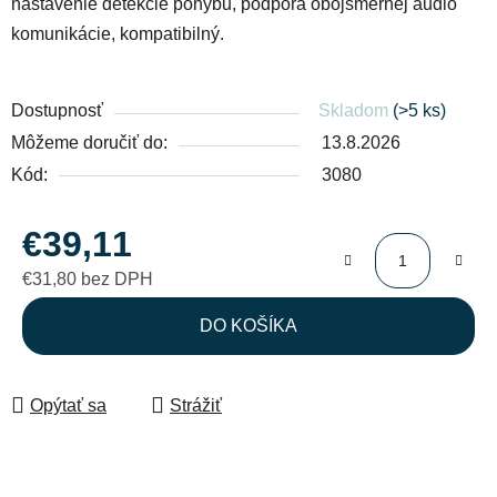
nastavenie detekcie pohybu, podpora obojsmernej audio
komunikácie, kompatibilný.
Dostupnosť
Skladom
(>5 ks)
Môžeme doručiť do:
13.8.2026
Kód:
3080
€39,11
€31,80 bez DPH
Jednotková cena:
DO KOŠÍKA
Opýtať sa
Strážiť