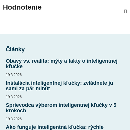
Hodnotenie
Z
á
Články
p
ä
Obavy vs. realita: mýty a fakty o inteligentnej
t
kľučke
i
19.3.2026
e
Inštalácia inteligentnej kľučky: zvládnete ju
sami za pár minút
19.3.2026
Sprievodca výberom inteligentnej kľučky v 5
krokoch
19.3.2026
Ako funguje inteligentná kľučka: rýchle